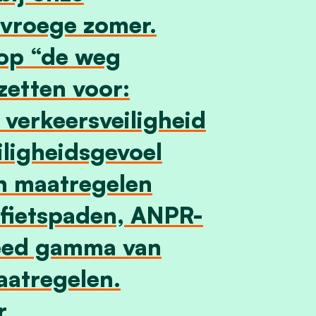
 vroege zomer.
 op “de weg
zetten voor:
verkeersveiligheid
iligheidsgevoel
n maatregelen
fietspaden, ANPR-
reed gamma van
aatregelen.
r