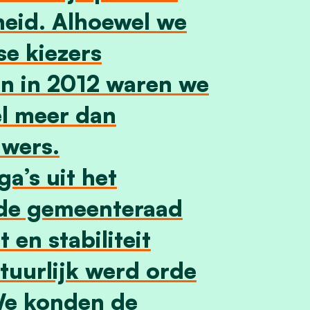
eid. Alhoewel we
e kiezers
n in 2012 waren we
el meer dan
uwers.
a’s uit het
 de gemeenteraad
 en stabiliteit
tuurlijk werd orde
We konden de