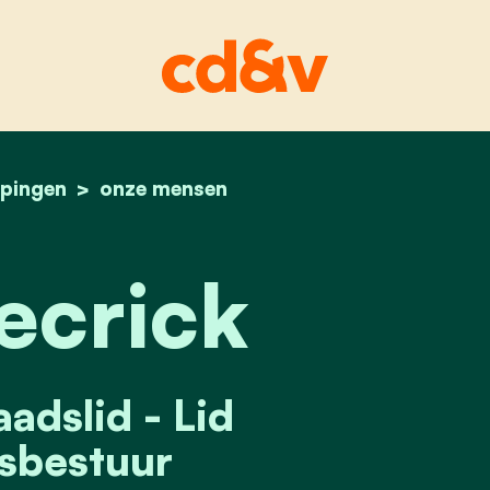
pingen
home
luc decrick
onze mensen
ecrick
dslid - Lid
sbestuur