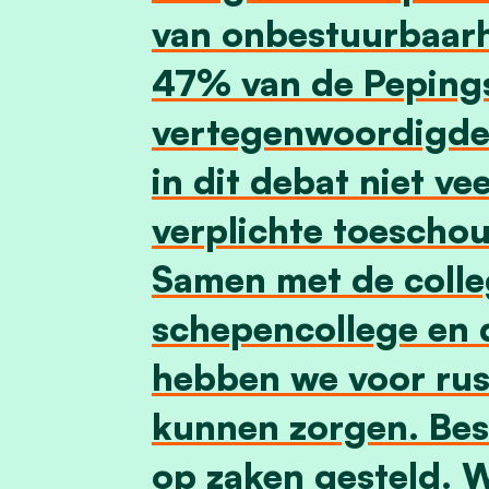
van onbestuurbaarh
47% van de Pepings
vertegenwoordigde
in dit debat niet ve
verplichte toescho
Samen met de colleg
schepencollege en
hebben we voor rust
kunnen zorgen. Bes
op zaken gesteld. 