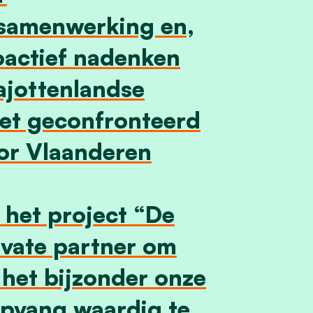
 samenwerking en,
roactief nadenken
Pajottenlandse
iet geconfronteerd
or Vlaanderen
 het project “De
ivate partner om
 het bijzonder onze
opvang waardig te