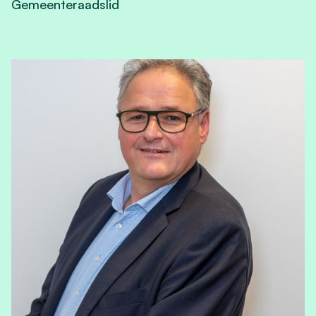
Gemeenteraadslid
View Pascal Potums's profile