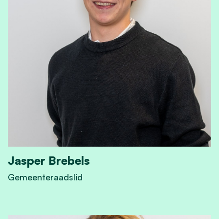
Jasper Brebels
Gemeenteraadslid
View Jasper Brebels's profile