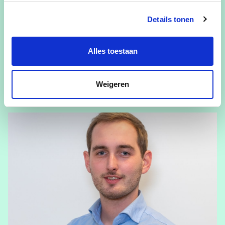
Details tonen
Alles toestaan
Tonny Kauffmann
Gemeenteraadslid
Weigeren
View Tonny Kauffmann 's profile