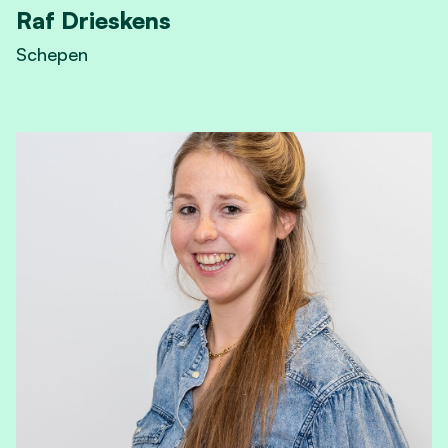
Raf Drieskens
Schepen
View Raf Drieskens's profile