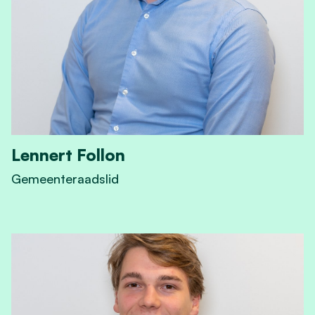
Lennert Follon
Gemeenteraadslid
View Lennert Follon's profile