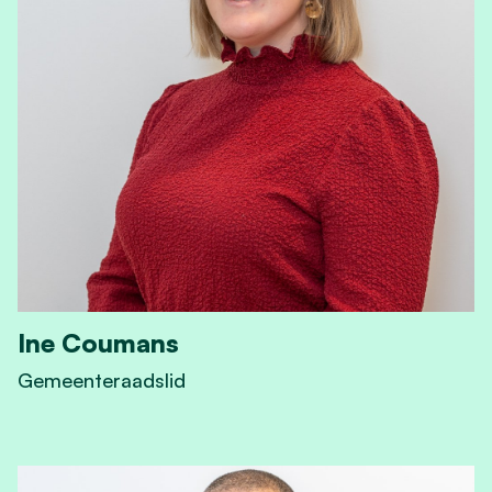
Ine Coumans
Gemeenteraadslid
View Ine Coumans's profile