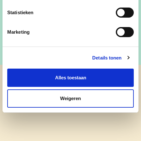
GSM: +32 479 45 95 39
Statistieken
Email:
tonny.kauffmann@gemeentepelt.be
Marketing
Details tonen
Alles toestaan
cd&v Pelt
Weigeren