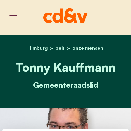
limburg
pelt
home
tonny kauffmann
onze mensen
Tonny Kauffmann
Gemeenteraadslid