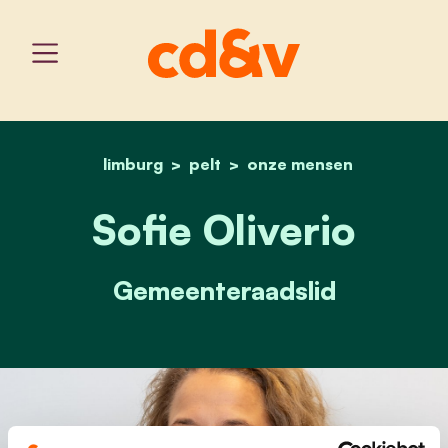
limburg
pelt
home
sofie oliverio
onze mensen
Sofie Oliverio
Gemeenteraadslid