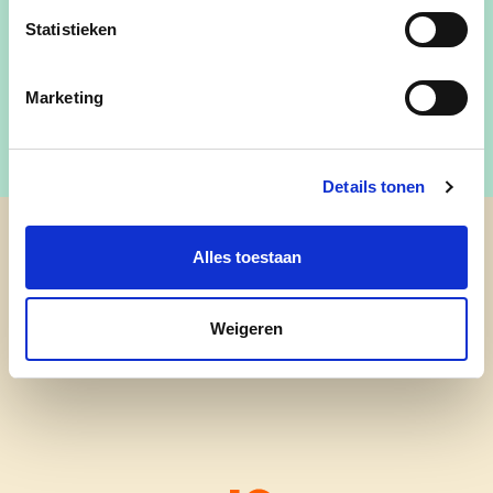
Email:
sofie.oliverio@gemeentepelt.be
Statistieken
Marketing
Details tonen
cd&v Pelt
Alles toestaan
Weigeren