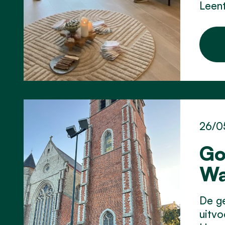
Leent
26/0
Go
Wa
De ge
uitv