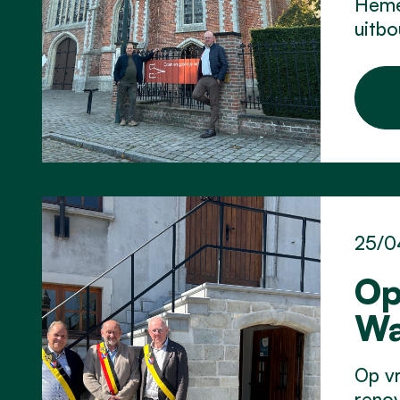
Hemel
uitbo
25/0
Op
Wa
Op vr
reno