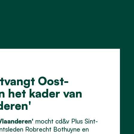
tvangt Oost-
n het kader van
deren'
laanderen'
mocht cd&v Plus Sint-
entsleden Robrecht Bothuyne en