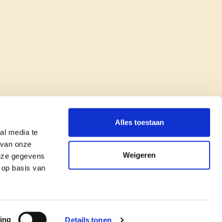
Alles toestaan
al media te
 van onze
Weigeren
deze gegevens
 op basis van
copyright © cd&v
Privacyverklaring
|
Cookie verklaring
ing
Details tonen