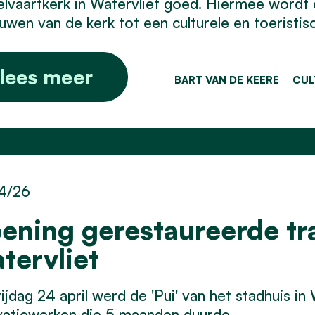
vaartkerk in Watervliet goed. Hiermee wordt er
uwen van de kerk tot een culturele en toeristisc
lees meer
BART VAN DE KEERE
CUL
4/26
ening gerestaureerde tr
tervliet
ijdag 24 april werd de 'Pui' van het stadhuis in
vatiewerken die 5 maanden duurde,