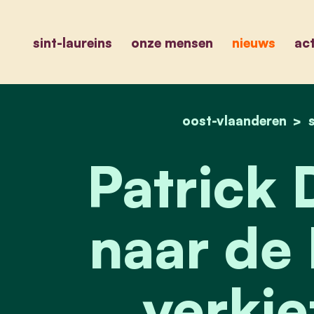
sint-laureins
onze mensen
nieuws
act
oost-vlaanderen
Patrick 
naar de 
verkie