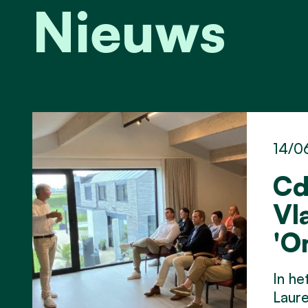
Nieuws
14/0
Cd
Vl
'O
In he
Laure