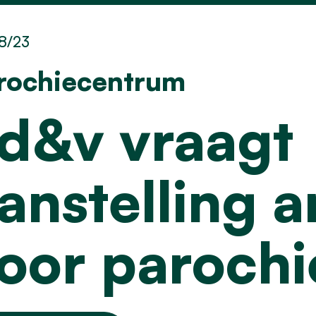
8/23
rochiecentrum
d&v vraagt
anstelling a
oor paroch