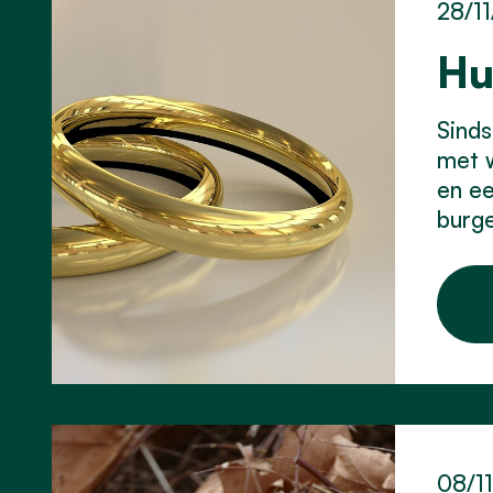
28/11
Hu
Sinds
met 
en ee
burge
08/1