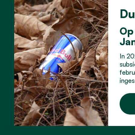
Du
Op 
Jan
In 20
subsi
febru
inges