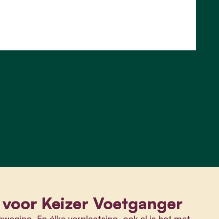
 voor Keizer Voetganger
weging. En élke verplaatsing, ook al is het met