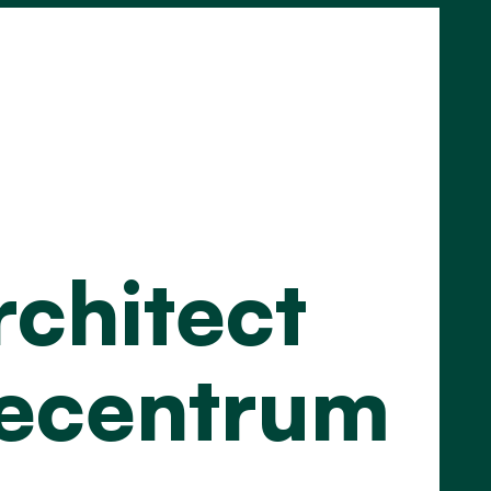
rchitect
iecentrum