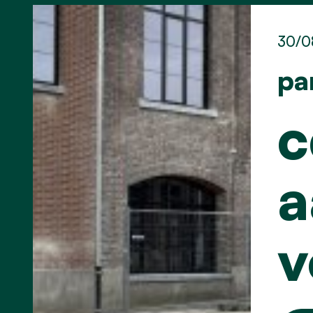
30/0
pa
c
a
v