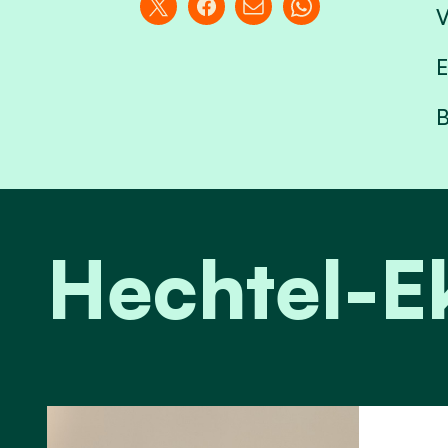
V
E
B
Hechtel-E