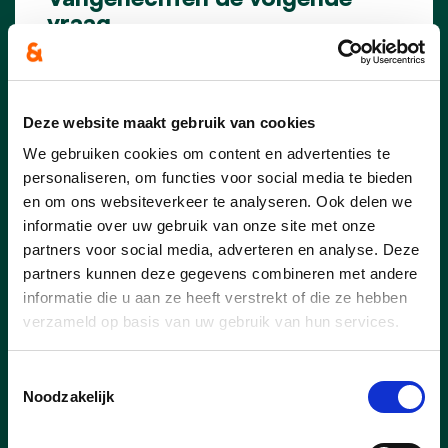
vraag.
In 2023 heeft Limburg.Net het
duurzaamheidsfonds opgericht. Daarin
wordt €16.000 subsidie gereserveerd
Deze website maakt gebruik van cookies
voor Hechtel-Eksel. Een aanvraag kan
ingediend worden vanaf 1 februari 2023
We gebruiken cookies om content en advertenties te
tot en met 31 oktober 2023. Op dit
personaliseren, om functies voor social media te bieden
moment heeft Hechtel-Eksel nog niet
en om ons websiteverkeer te analyseren. Ook delen we
ingeschreven voor een of meerdere
informatie over uw gebruik van onze site met onze
projecten.
partners voor social media, adverteren en analyse. Deze
partners kunnen deze gegevens combineren met andere
informatie die u aan ze heeft verstrekt of die ze hebben
lees meer
verzameld op basis van uw gebruik van hun services.
Toestemmingsselectie
Noodzakelijk