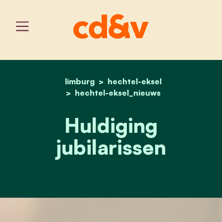
limburg
hechtel-eksel
home
huldiging jubilarissen
hechtel-eksel_nieuws
Huldiging
jubilarissen