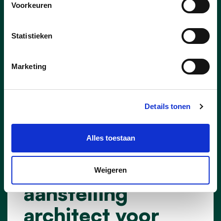
Voorkeuren
Statistieken
Marketing
Details tonen
30/08/23
Alles toestaan
parochiecentrum
cd&v vraagt
Weigeren
aanstelling
architect voor