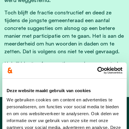
Toch blijft de fractie constructief en deed ze
tijdens de jongste gemeenteraad een aantal
concrete suggesties om alsnog op een betere
manier met participatie om te gaan. Het is aan de
meerderheid om hun woorden in daden om te
zetten. Dat is volgens ons niet te veel gevraagd.
Heb jij ideeën of suggesties over hoe onze stad
beter kan omgaan met inspraak en participatie?
Laat het ons weten via
cdenvizegem@gmail.com
.
Deze website maakt gebruik van cookies
We gebruiken cookies om content en advertenties te
personaliseren, om functies voor social media te bieden
Nieuws van Izegem
en om ons websiteverkeer te analyseren. Ook delen we
informatie over uw gebruik van onze site met onze
partners voor social media, adverteren en analyse. Deze