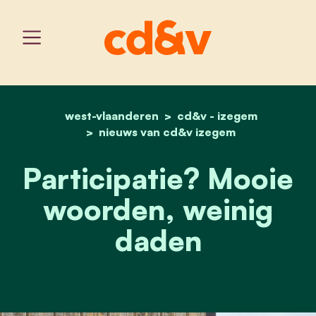
west-vlaanderen
home
participatie? mooie woo
cd&v - izegem
nieuws van cd&v izegem
Participatie? Mooie
woorden, weinig
daden