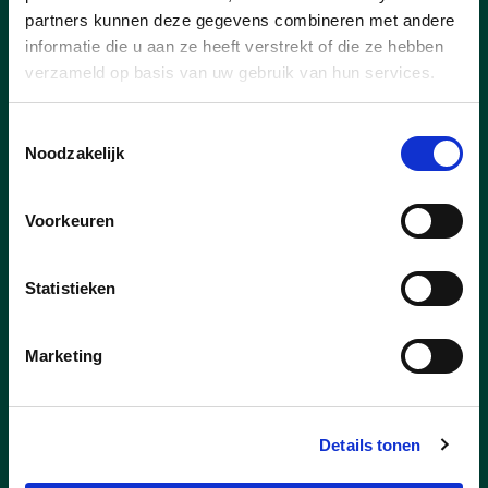
partners kunnen deze gegevens combineren met andere
informatie die u aan ze heeft verstrekt of die ze hebben
verzameld op basis van uw gebruik van hun services.
Toestemmingsselectie
Noodzakelijk
Voorkeuren
Statistieken
22/07/26
Marketing
Kastelenwandeling 2026: op
stap door Bosmolens
Details tonen
Op zaterdag 29 augusutus nodigt
cd&v Izegem je uit voor de