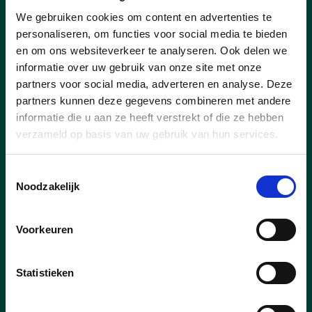
We gebruiken cookies om content en advertenties te
Nog steeds veel goesting,
personaliseren, om functies voor social media te bieden
maar te belangrijk om geen
en om ons websiteverkeer te analyseren. Ook delen we
100% te kunnen geven
informatie over uw gebruik van onze site met onze
partners voor social media, adverteren en analyse. Deze
Bo De Maesschalck, sinds haar
partners kunnen deze gegevens combineren met andere
verkiezing in 2018 nog steeds het
informatie die u aan ze heeft verstrekt of die ze hebben
jongste lid van de Zeelse
verzameld op basis van uw gebruik van hun services.
gemeenteraad, kondigde haar vertrek
aan uit de gemeenteraad. Naast
Toestemmingsselectie
politiek bijzonder actief is ze ook
Noodzakelijk
succesvolle co-bedrijfsleider van de
geitenkaasboerderij ’t Leenhof: “De
combinatie van mijn mandaat in de
Voorkeuren
gemeenteraad en een steeds verder
groeiend bedrijf was niet meer
houdbaar. Het voelde aan alsof ik me
Statistieken
niet voldoende engageerde en dat kon
ik voor mezelf niet langer