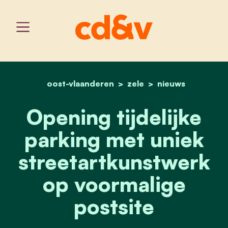
oost-vlaanderen
home
opening tijdelijke parki
zele
nieuws
Opening tijdelijke
parking met uniek
streetartkunstwerk
op voormalige
postsite