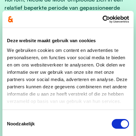
relatief beperkte periode van gepassioneerde
rechtenstudente tot de migratiespecialiste bij
uitstek van de Wetstraat.
Website Nicole de Moor:
Deze website maakt gebruik van cookies
https://www.cdenv.be/kopstuk/nicole-de-moor/
We gebruiken cookies om content en advertenties te
personaliseren, om functies voor social media te bieden
Heb je vragen, opmerkingen of suggesties over
en om ons websiteverkeer te analyseren. Ook delen we
mijn beleid? Dan kan je me contacteren via het
informatie over uw gebruik van onze site met onze
mailadres
info.demoor@demoor.fed.be
partners voor social media, adverteren en analyse. Deze
partners kunnen deze gegevens combineren met andere
informatie die u aan ze heeft verstrekt of die ze hebben
info.demoor@demoor.fed.be
verzameld op basis van uw gebruik van hun services.
Bezoek website
Toestemmingsselectie
@Nicole_demoor
Noodzakelijk
@deMoorNicole1