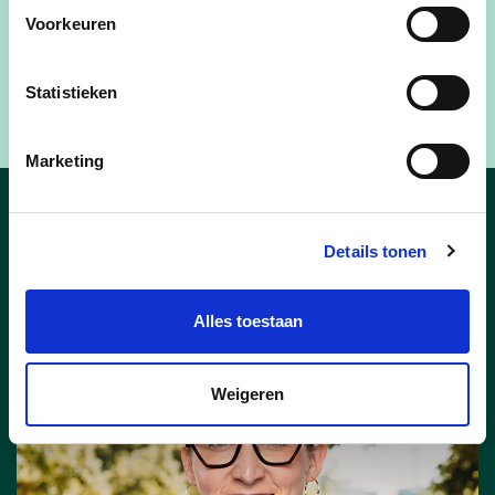
Voorkeuren
@nicoledemoor
Statistieken
Marketing
nieuws van Nicole de
Details tonen
Moor
Alles toestaan
Weigeren