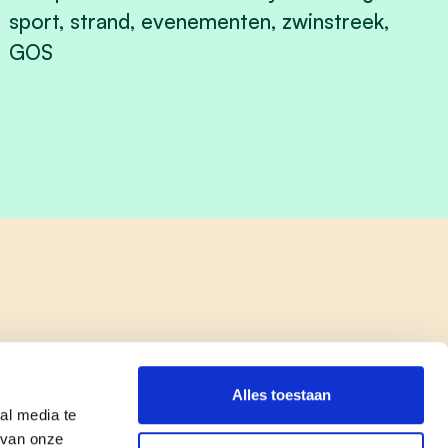
sport, strand, evenementen, zwinstreek,
GOS
View Bert De Brabandere's profile
Alles toestaan
al media te
 van onze