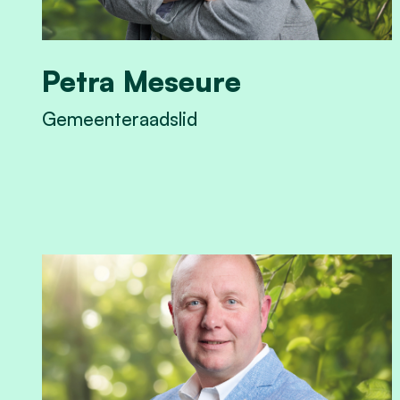
Petra Meseure
Gemeenteraadslid
View Petra Meseure's profile