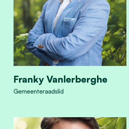
Franky Vanlerberghe
Gemeenteraadslid
View Franky Vanlerberghe's profile