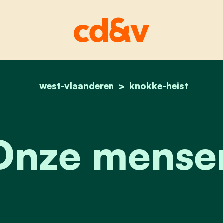
west-vlaanderen
home
onze mensen
knokke-heist
Onze mense