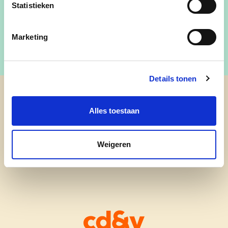
Statistieken
Nick Bullynck tekst
Marketing
Details tonen
cd&v Knokke-Heist
Alles toestaan
Weigeren