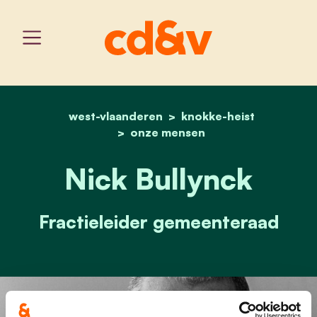
west-vlaanderen
home
nick bullynck
knokke-heist
onze mensen
Nick Bullynck
Fractieleider gemeenteraad