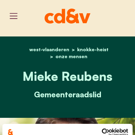
west-vlaanderen
home
mieke reubens
knokke-heist
onze mensen
Mieke Reubens
Gemeenteraadslid