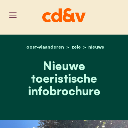
oost-vlaanderen
home
nieuwe toeristische info
zele
nieuws
Nieuwe
toeristische
infobrochure