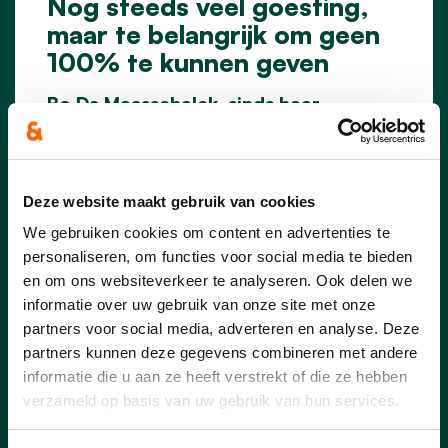
Nog steeds veel goesting,
maar te belangrijk om geen
100% te kunnen geven
Bo De Maesschalck, sinds haar
verkiezing in 2018 nog steeds het
jongste lid van de Zeelse
gemeenteraad, kondigde haar vertrek
aan uit de gemeenteraad. Naast
Deze website maakt gebruik van cookies
politiek bijzonder actief is ze ook
We gebruiken cookies om content en advertenties te
succesvolle co-bedrijfsleider van de
personaliseren, om functies voor social media te bieden
geitenkaasboerderij ’t Leenhof: “De
en om ons websiteverkeer te analyseren. Ook delen we
combinatie van mijn mandaat in de
informatie over uw gebruik van onze site met onze
gemeenteraad en een steeds verder
partners voor social media, adverteren en analyse. Deze
groeiend bedrijf was niet meer
partners kunnen deze gegevens combineren met andere
houdbaar. Het voelde aan alsof ik me
niet voldoende engageerde en dat kon
informatie die u aan ze heeft verstrekt of die ze hebben
ik voor mezelf niet langer
verzameld op basis van uw gebruik van hun services.
verantwoorden. Ik moest dus kiezen en
dan is het logisch dat ons