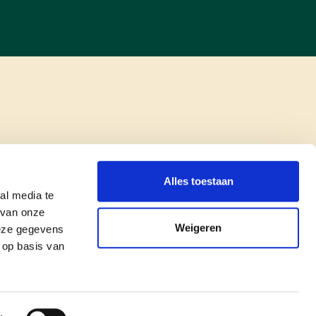
Alles toestaan
al media te
 van onze
Weigeren
deze gegevens
 op basis van
copyright © cd&v
Privacyverklaring
|
Cookie verklaring