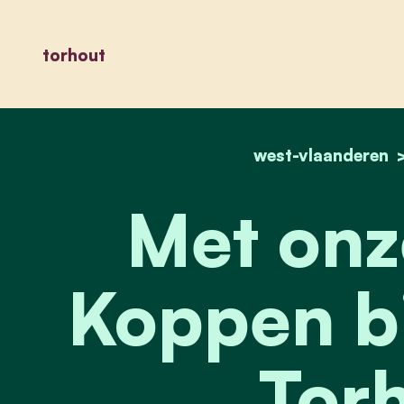
torhout
west-vlaanderen
Met onz
Koppen bi
Torh