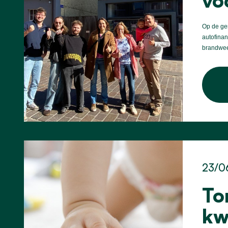
vo
Op de gem
autofinan
brandwee
23/0
To
kw