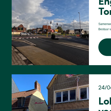
En
To
Samenwer
Bestuur 
24/0
Lo