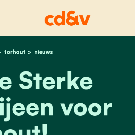
home
torhout
met onze sterke koppen bijeen voor torhout!
nieuws
e Sterke
jeen voor
out!