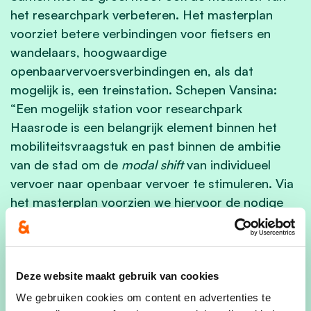
het researchpark verbeteren. Het masterplan
voorziet betere verbindingen voor fietsers en
wandelaars, hoogwaardige
openbaarvervoersverbindingen en, als dat
mogelijk is, een treinstation. Schepen Vansina:
“Een mogelijk station voor researchpark
Haasrode is een belangrijk element binnen het
mobiliteitsvraagstuk en past binnen de ambitie
van de stad om de
modal shift
van individueel
vervoer naar openbaar vervoer te stimuleren. Via
het masterplan voorzien we hiervoor de nodige
ruimte en aansluiting, maar de realisatie van een
station ligt uiteindelijk wel in de handen van NMBS
en Infrabel.”
Deze website maakt gebruik van cookies
Ook autoverkeer en vrachttransport worden via
We gebruiken cookies om content en advertenties te
het masterplan efficiënter georganiseerd, onder