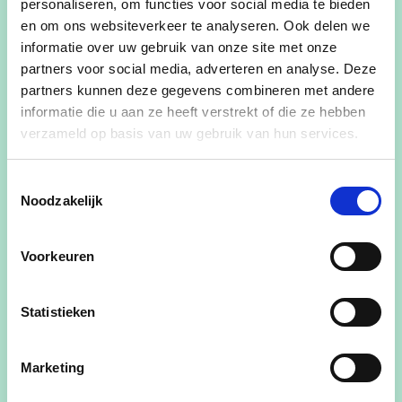
personaliseren, om functies voor social media te bieden
meer via gestapelde parkings en slimmere routes.
en om ons websiteverkeer te analyseren. Ook delen we
Zo blijft Haasrode vlot bereikbaar, ook bij verdere
informatie over uw gebruik van onze site met onze
groei.
partners voor social media, adverteren en analyse. Deze
partners kunnen deze gegevens combineren met andere
Samenwerking als motor
informatie die u aan ze heeft verstrekt of die ze hebben
​Het masterplan is het resultaat van intensief
verzameld op basis van uw gebruik van hun services.
overleg met bedrijven, ontwerpers en overheden.
Het legt een stevig kader neer maar blijft tegelijk
Toestemmingsselectie
Noodzakelijk
flexibel genoeg om in te spelen op nieuwe
ontwikkelingen. Concrete projecten, zoals de
herontwikkeling van de Brabanthal-site en de
Voorkeuren
aanleg van groene corridors, zullen de visie de
komende jaren tastbaar maken.
Statistieken
De inbreng van ondernemers was cruciaal. In
verschillende sessies dachten zij actief mee over
Marketing
thema’s als ruimtegebruik, mobiliteit en