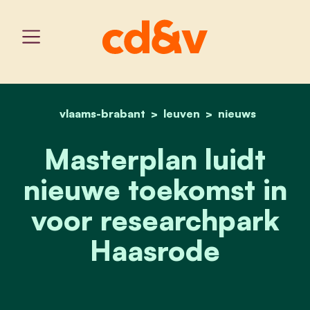
vlaams-brabant
home
leuven
masterplan luidt nieuwe 
nieuws
Masterplan luidt
nieuwe toekomst in
voor researchpark
Haasrode