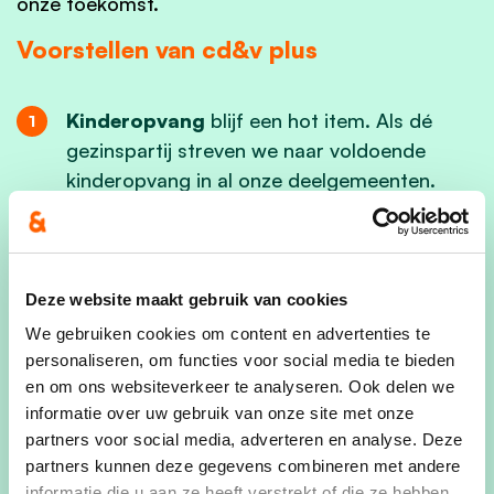
onze toekomst.
Voorstellen van cd&v plus
Kinderopvang
blijf een hot item. Als dé
gezinspartij streven we naar voldoende
kinderopvang in al onze deelgemeenten.
Aangezien de kinderopvang beperkt is, is het
noodzakelijk om deze opvang aan te bieden
aan die gezinnen en inwoners (bijv. werkende
mensen, eenoudergezinnen, enz) die de
Deze website maakt gebruik van cookies
opvang echt nodig hebben. Hiernaast gaan
We gebruiken cookies om content en advertenties te
we werken aan het verhogen van de
personaliseren, om functies voor social media te bieden
capaciteit om kinderen op te vangen.
en om ons websiteverkeer te analyseren. Ook delen we
informatie over uw gebruik van onze site met onze
Maaseik, Neeroeteren en Opoeteren
partners voor social media, adverteren en analyse. Deze
promoten als
Kindvriendelijke kernen
.
partners kunnen deze gegevens combineren met andere
informatie die u aan ze heeft verstrekt of die ze hebben