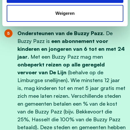
inzetten voor de aanleg van een modern
skateplein (skatepark), sportpleintjes,
Weigeren
klimmuren, enz
.
Ondersteunen van de Buzzy Pazz.
De
Buzzy Pazz is
een abonnement voor
kinderen en jongeren van 6 tot en met 24
jaar
. Met een Buzzy Pazz mag men
onbeperkt reizen op alle geregeld
vervoer van De Lijn
(behalve op de
Limburgse snellijnen).
Wie minstens 12 jaar
is, mag kinderen tot en met 5 jaar gratis met
zich mee laten reizen.
Verschillende steden
en gemeenten betalen een % van de kost
van de Buzzy Pazz (bijv. Bekkevoort die
25%, Hasselt die 100% van de Buzzy Pazz
betaald). Deze steden en gemeenten hebben