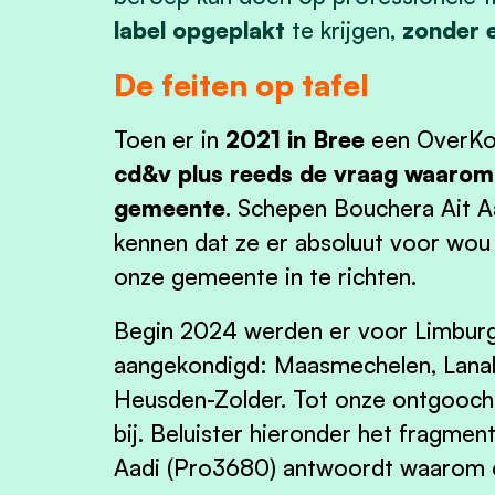
label opgeplakt
te krijgen,
zonder e
De feiten op tafel
Toen er in
2021 in Bree
een OverKo
cd&v plus reeds de vraag waarom 
gemeente
. Schepen
Bouchera
Ait A
kennen dat ze er absoluut voor wou
onze gemeente in te richten.
Begin 2024 werden er voor Limburg
aangekondigd: Maasmechelen, Lanak
Heusden-Zolder. Tot onze ontgooche
bij. Beluister hieronder het fragm
Aadi (Pro3680) antwoordt waarom 