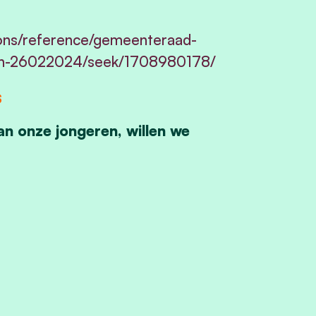
ions/reference/gemeenteraad-
zijn-26022024/seek/1708980178/
s
an onze jongeren, willen we