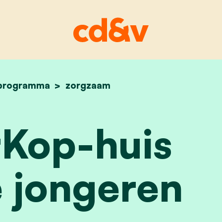
programma
home
overkop huis
zorgzaam
Kop-huis
 jongeren