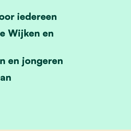
oor iedereen
ke Wijken en
en en jongeren
lan