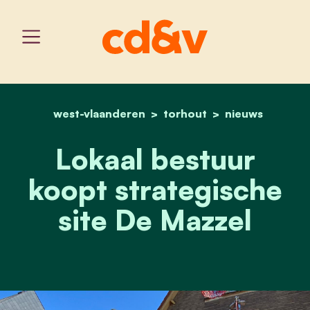
west-vlaanderen
home
torhout
lokaal bestuur koopt stra
nieuws
Lokaal bestuur
koopt strategische
site De Mazzel