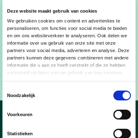
ontwikkelingsmogelijkheden en aansluitend aan
het binnengebied van de Site Pollet. Het lokaal
Deze website maakt gebruik van cookies
bestuur legt voor de panden een som neer van
We gebruiken cookies om content en advertenties te
690.000 euro.
personaliseren, om functies voor social media te bieden
en om ons websiteverkeer te analyseren. Ook delen we
Schepen van Stadspatrimonium
Hans Blomme
:
informatie over uw gebruik van onze site met onze
"Dankjewel aan alle fracties van de
partners voor social media, adverteren en analyse. Deze
gemeenteraad voor jullie medewerking in dit
partners kunnen deze gegevens combineren met andere
dossier. Zij stonden hier expliciet achter en
informatie die u aan ze heeft verstrekt of die ze hebben
gaven hun zegen om de budgetten voor de
verzameld op basis van uw gebruik van hun services.
aankoop hiervoor vrij te maken."
Toestemmingsselectie
Noodzakelijk
Voorkeuren
Nieuws
Statistieken