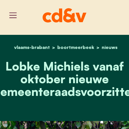
vlaams-brabant
boortmeerbeek
home
lobke michiels vanaf ok
nieuws
Lobke Michiels vanaf
oktober nieuwe
emeenteraadsvoorzitt