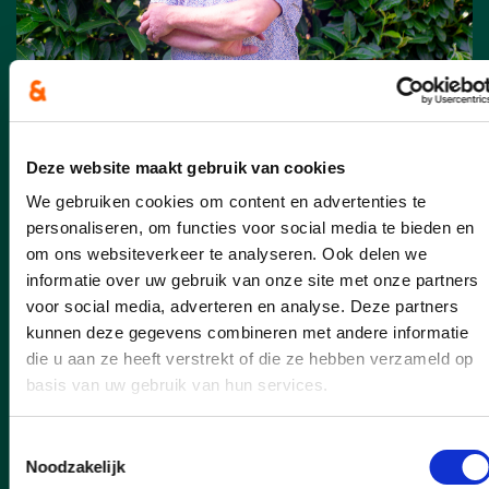
23/06/26
Deze website maakt gebruik van cookies
Eerste ervaring met de
We gebruiken cookies om content en advertenties te
“deelwagens” in
personaliseren, om functies voor social media te bieden en
Boortmeerbeek: doe zelf
om ons websiteverkeer te analyseren. Ook delen we
informatie over uw gebruik van onze site met onze partners
ook eens een test !
voor social media, adverteren en analyse. Deze partners
kunnen deze gegevens combineren met andere informatie
Hoe werkt dat nu eigenlijk : de
die u aan ze heeft verstrekt of die ze hebben verzameld op
deelwagens van KLIMAAN aan het
station van Boortmeerbeek? Ik was
basis van uw gebruik van hun services.
benieuwd hoe het systeem werkte; en al
is gebleken dat in de praktijk alles
Toestemmingsselectie
bijzonder gebruiksvriendelijk is.
Noodzakelijk