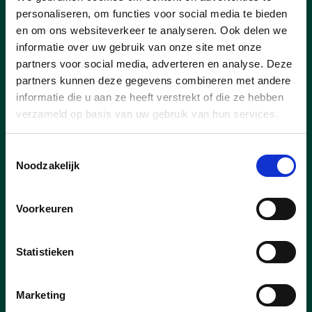
personaliseren, om functies voor social media te bieden
en om ons websiteverkeer te analyseren. Ook delen we
informatie over uw gebruik van onze site met onze
29/12/25
partners voor social media, adverteren en analyse. Deze
Steek jij onze zangertjes ook
partners kunnen deze gegevens combineren met andere
mee een hart onder de
informatie die u aan ze heeft verstrekt of die ze hebben
riem? Hang je affiche aan
verzameld op basis van uw gebruik van hun services.
het raam!
Toestemmingsselectie
CD&V Lint wenste dit jaar niet alleen elke
Noodzakelijk
Lintenaar prettige feesten, maar
bezorgde ook elke Lintenaar een
Voorkeuren
exemplaar van de leuke raamaffiche om
onze zangertjes (oudjaar, nieuwjaar,
driekoningen) een hart onder de riem te
Statistieken
steken. Hang ze voor het raam en laat
zien dat ze zeker welkom zijn. En laat je
zeker gaan om ze zelf ook een mooi
Marketing
kleurtje te geven.