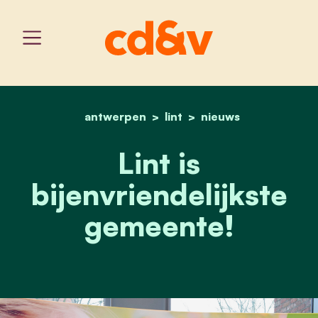
antwerpen
home
lint
lint is bijenvriendelijkst
nieuws
Lint is
bijenvriendelijkste
gemeente!