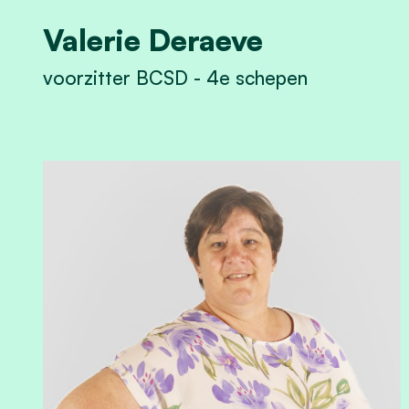
Valerie Deraeve
voorzitter BCSD - 4e schepen
View Valerie Deraeve's profile