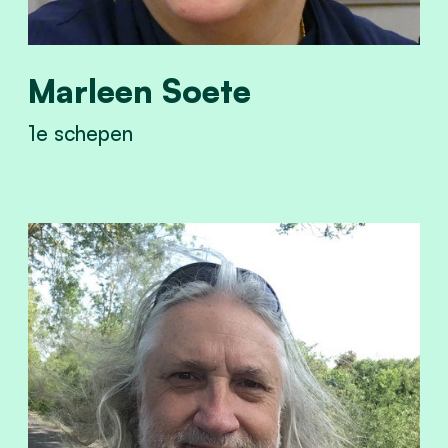
Marleen Soete
1e schepen
View Marleen Soete's profile