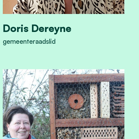
Doris Dereyne
gemeenteraadslid
View Doris Dereyne's profile