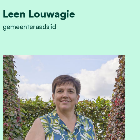
Leen Louwagie
gemeenteraadslid
View Leen Louwagie's profile