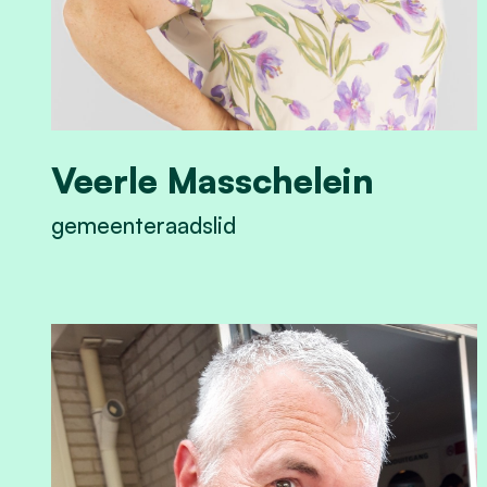
Veerle Masschelein
gemeenteraadslid
View Veerle Masschelein's profile