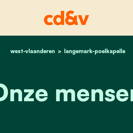
west-vlaanderen
langemark-poelkapelle
home
langemark_poelkapel
Onze mense