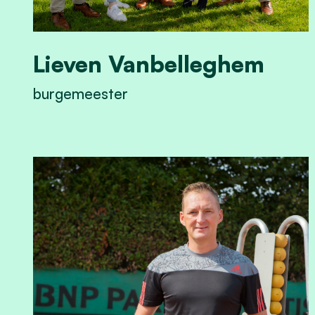
Lieven Vanbelleghem
burgemeester
View Lieven Vanbelleghem's profile