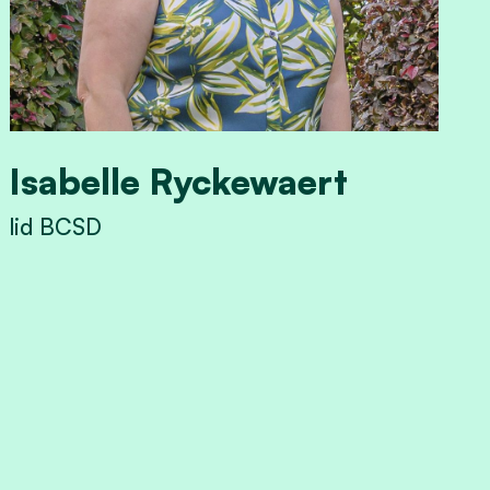
Isabelle Ryckewaert
lid BCSD
View Isabelle Ryckewaert's profile