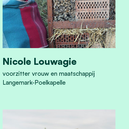
Nicole Louwagie
voorzitter vrouw en maatschappij
Langemark-Poelkapelle
View Nicole Louwagie's profile