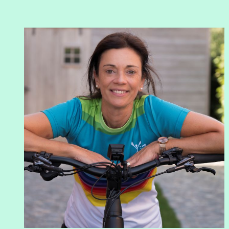
View Jan Halewyck's profile