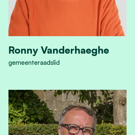
Ronny Vanderhaeghe
gemeenteraadslid
View Ronny Vanderhaeghe's profile