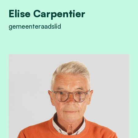
Elise Carpentier
gemeenteraadslid
View Elise Carpentier's profile