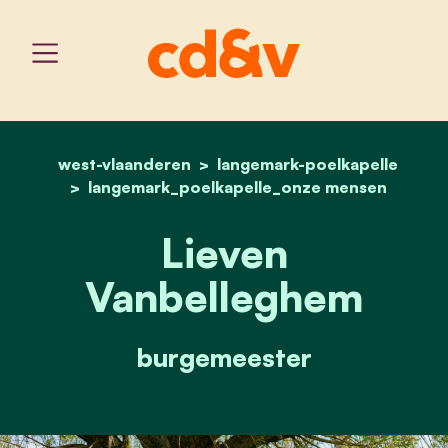
west-vlaanderen
langemark-poelkapelle
home
lieven vanbelleghem
langemark_poelkapelle_onze mensen
Lieven
Vanbelleghem
burgemeester