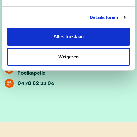
Nicole zetelde vorige legislatuur in de
gemeenteraad en was fractieleidster voor CD&V.
Details tonen
nicole.louwagie@telenet.be
Alles toestaan
@nicole.louwagie
Weigeren
Lange Molenstraat 45, 8920 Langemark-
Poelkapelle
0478 82 33 06