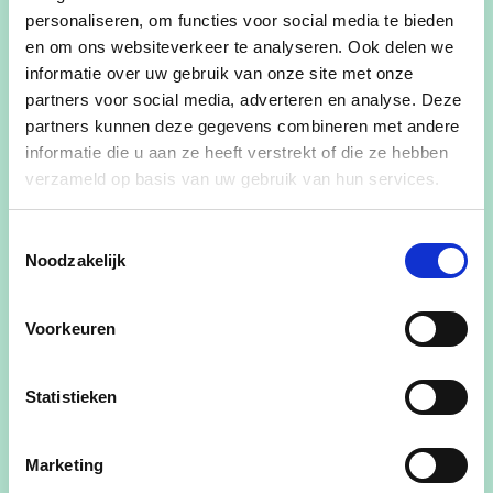
personaliseren, om functies voor social media te bieden
en om ons websiteverkeer te analyseren. Ook delen we
informatie over uw gebruik van onze site met onze
Nicole werd op 10 juni 1963 in Ieper geboren.
partners voor social media, adverteren en analyse. Deze
partners kunnen deze gegevens combineren met andere
Na studies in Gent en werkervaring in Brussel,
informatie die u aan ze heeft verstrekt of die ze hebben
kwam ze in 2001 samen met haar man Marnix
verzameld op basis van uw gebruik van hun services.
Desimpel in Langemark-Poelkapelle wonen, waar
ze als zelfstandig vertaalster werkt. Ze is
Toestemmingsselectie
plusmama van 3 kinderen en plusoma van 7
Noodzakelijk
kleinkinderen.
Ze is lid van en actief in verschillende
Voorkeuren
verenigingen: voorzitster Ferm Poelkapelle,
bestuurslid Guynemercomité, voorzitster Vrouw
Statistieken
en Maatschappij, Velt, Tuinhier, Mooimakers,
Landelijke Gilde, Okra…
Marketing