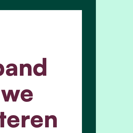
band
uwe
teren