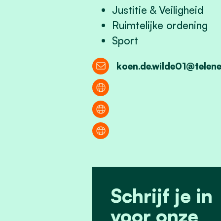
Justitie & Veiligheid
Ruimtelijke ordening
Sport
koen.de.wilde01@telene
Schrijf je in
voor onze