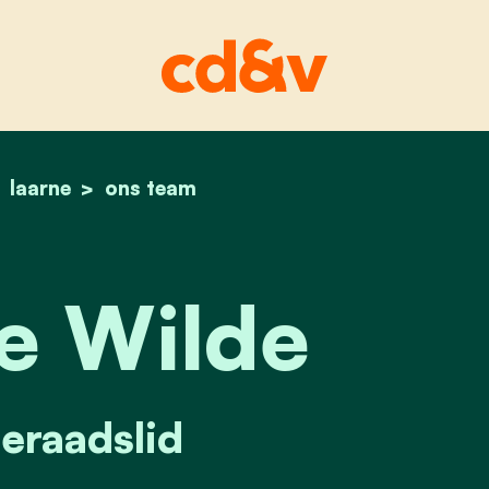
home
laarne
koen de wilde
ons team
e Wilde
raadslid