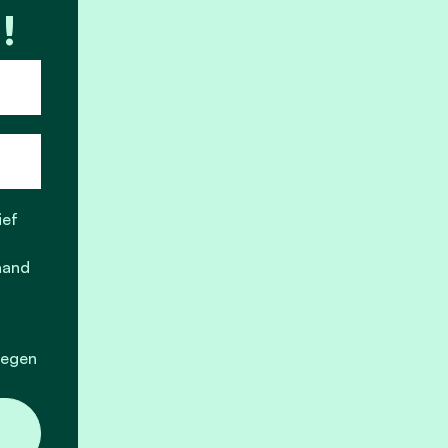
!
ief
aand
legen