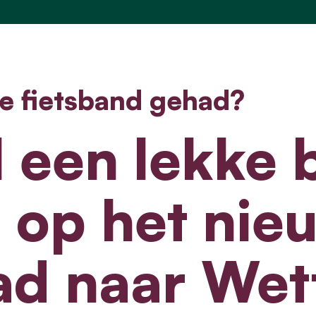
e fietsband gehad?
l een lekke 
 op het nie
pad naar Wet