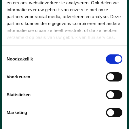
en om ons websiteverkeer te analyseren. Ook delen we
informatie over uw gebruik van onze site met onze
partners voor social media, adverteren en analyse. Deze
partners kunnen deze gegevens combineren met andere
informatie die u aan ze heeft verstrekt of die ze hebben
25/06/25
verzameld op basis van uw gebruik van hun services.
Fietsveiligheid Achterdreef
Toestemmingsselectie
Noodzakelijk
Met de CD&V – fractie hebben we reeds
herhaaldelijk gehamerd op de onveiligheid
van fietspaden.
Voorkeuren
Statistieken
lees meer
Marketing
VEILIGOPWEGINLAARNE