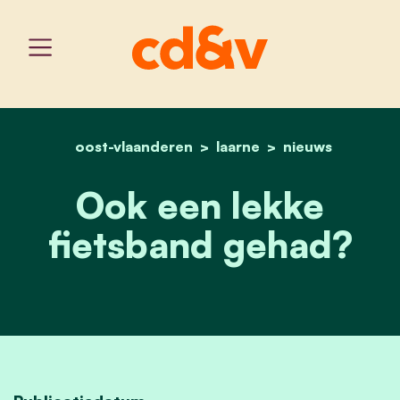
oost-vlaanderen
home
laarne
ook een lekke fietsband
nieuws
Ook een lekke
fietsband gehad?