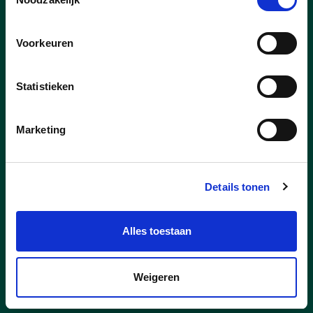
meerjarenplan
Voorkeuren
De cd&v-fractie heeft in de
gemeenteraad van 15 december tegen
het meerjarenplan van het
Statistieken
gemeentebestuur gestemd. Volgens de
cd&v-fractie ontbreekt het in de
plannen aan een duidelijke visie. Ze
Marketing
gaan bovendien gepaard met forse
belastingverhogingen en bevatten te
veel onduidelijkheden in zowel de
Details tonen
cijfers als de beleidskeuzes.
Alles toestaan
lees meer
Weigeren