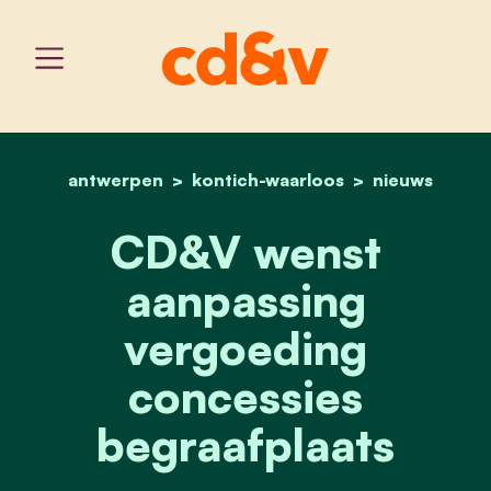
antwerpen
kontich-waarloos
home
cd&v wenst aanpassing v
nieuws
CD&V wenst
aanpassing
vergoeding
concessies
begraafplaats