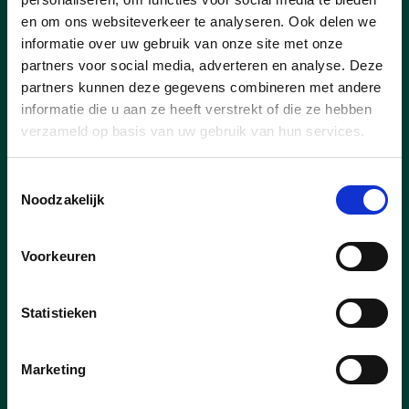
Nieuws
en om ons websiteverkeer te analyseren. Ook delen we
informatie over uw gebruik van onze site met onze
partners voor social media, adverteren en analyse. Deze
partners kunnen deze gegevens combineren met andere
informatie die u aan ze heeft verstrekt of die ze hebben
verzameld op basis van uw gebruik van hun services.
Toestemmingsselectie
Noodzakelijk
Voorkeuren
Statistieken
16/12/25
Cd&v stemt tegen forse
Marketing
belastingverhoging en