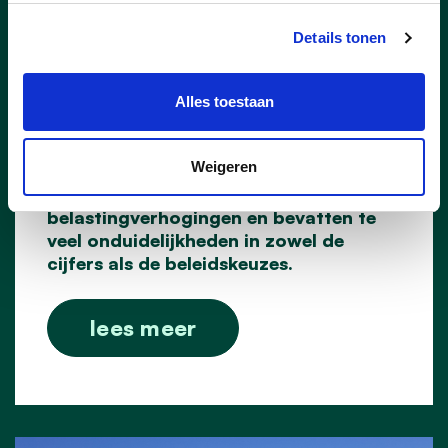
meerjarenplan
Details tonen
De cd&v-fractie heeft in de
gemeenteraad van 15 december tegen
het meerjarenplan van het
Alles toestaan
gemeentebestuur gestemd. Volgens de
cd&v-fractie ontbreekt het in de
Weigeren
plannen aan een duidelijke visie. Ze
gaan bovendien gepaard met forse
belastingverhogingen en bevatten te
veel onduidelijkheden in zowel de
cijfers als de beleidskeuzes.
lees meer