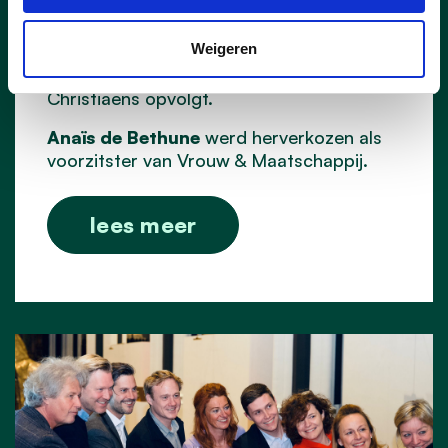
voorzitter over van Siska Buysschaert.
Weigeren
De CD&V Senioren worden nu aangevoerd
door
Johan Vandoorne
, die Frans
Christiaens opvolgt.
Anaïs de Bethune
werd herverkozen als
voorzitster van Vrouw & Maatschappij.
lees meer