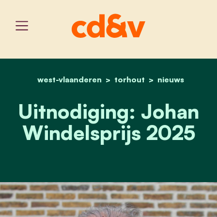
west-vlaanderen
home
torhout
johan windelsprijs 2025 
nieuws
Uitnodiging: Johan
Windelsprijs 2025