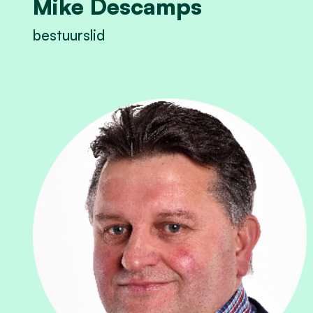
Mike Descamps
bestuurslid
View Mike Descamps's profile