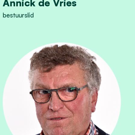
Annick de Vries
bestuurslid
View Annick de Vries's profile