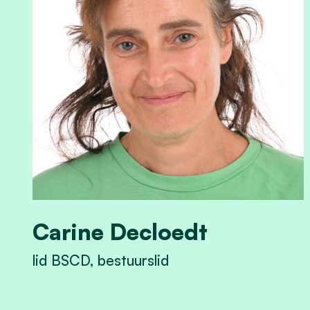
Carine Decloedt
lid BSCD, bestuurslid
View Carine Decloedt's profile