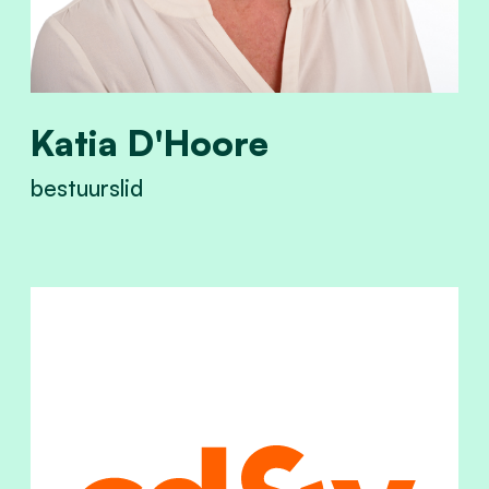
Katia D'Hoore
bestuurslid
View Katia D'Hoore's profile