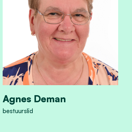
Agnes Deman
bestuurslid
View Agnes Deman's profile