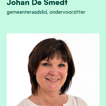
Johan De Smedt
gemeenteraadslid, ondervoorzitter
View Johan De Smedt's profile