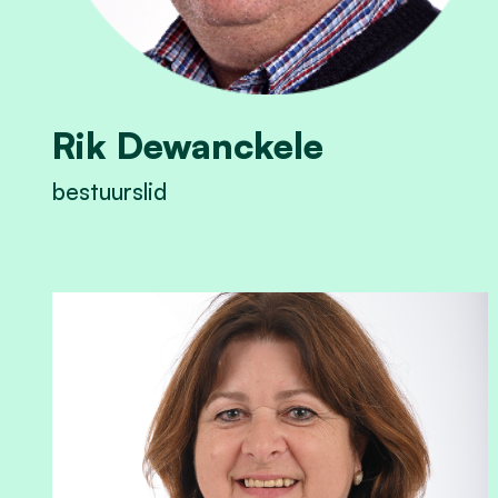
Rik Dewanckele
bestuurslid
View Rik Dewanckele's profile