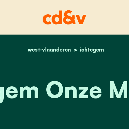
west-vlaanderen
home
onze mensen
ichtegem
gem Onze 