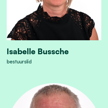
Isabelle Bussche
bestuurslid
View Isabelle Bussche's profile