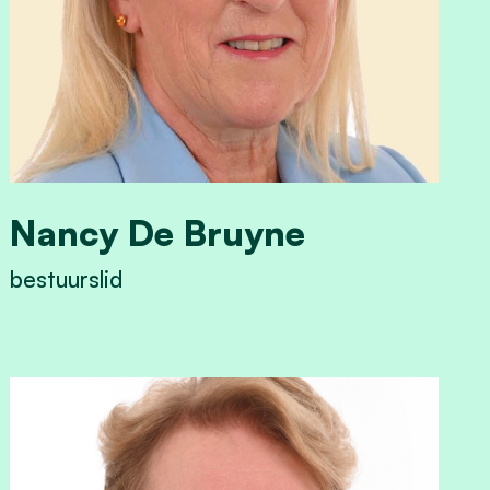
Nancy De Bruyne
bestuurslid
View Nancy De Bruyne's profile