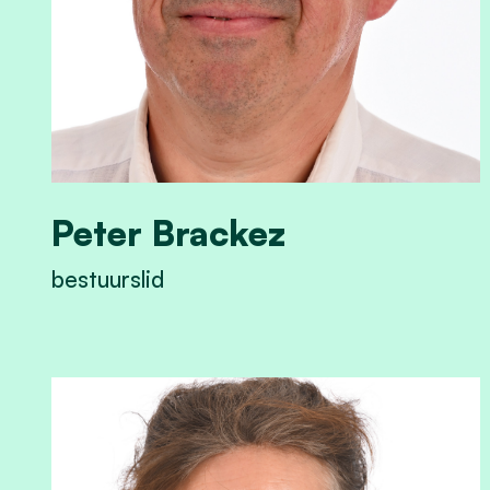
Peter Brackez
bestuurslid
View Peter Brackez's profile