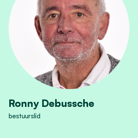
Ronny Debussche
bestuurslid
View Ronny Debussche's profile