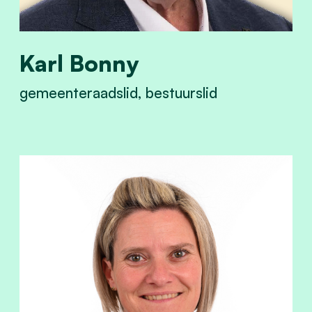
Karl Bonny
gemeenteraadslid, bestuurslid
View Karl Bonny's profile