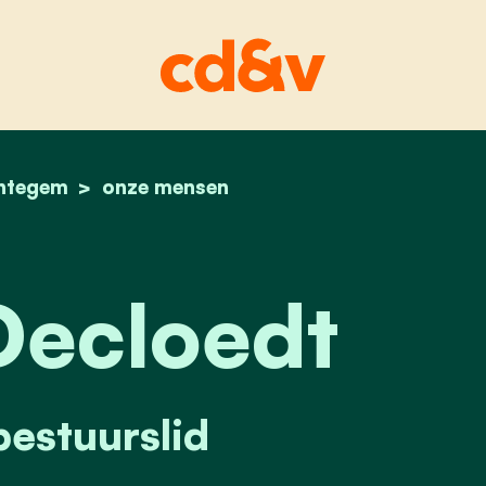
chtegem
home
carine decloedt
onze mensen
Decloedt
bestuurslid