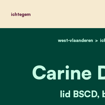
ichtegem
west-vlaanderen
i
Carine 
lid BSCD, 