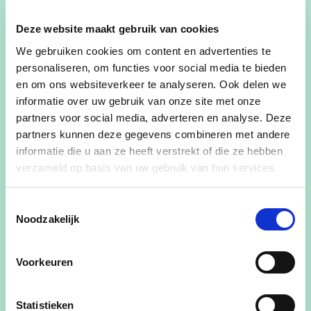
Gehuwd met Franky Ghesquiere, de
Deze website maakt gebruik van cookies
Fruitboer
We gebruiken cookies om content en advertenties te
Mama van Pieter, Marelien en Daan
personaliseren, om functies voor social media te bieden
en om ons websiteverkeer te analyseren. Ook delen we
Oma va Marie-Lou, Estée en Mauro
informatie over uw gebruik van onze site met onze
9 jaar raadslid Bijzonder Comité(OCMW)
partners voor social media, adverteren en analyse. Deze
Jaren actief als zelfstandig onderneemster
partners kunnen deze gegevens combineren met andere
Bestuurslid Markant Eernegem-Bekegem-
informatie die u aan ze heeft verstrekt of die ze hebben
Ichtegem
verzameld op basis van uw gebruik van hun services.
Lid van FERM, Femma, Davidsfonds en de
Trabolclub
Toestemmingsselectie
Houdt van: sportieve uitdagingen, muziek
Noodzakelijk
van de jaren 80, een goed boek en een
spannende actiefilm.
Voorkeuren
Houdt ook van gezellig vertoeven op en
terrasje en een etentje in fijn gezelschap.
Statistieken
Creatief met potlood, verf, klei, stoffen of in