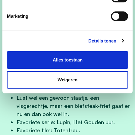
de keuken.
Apprecieert de schoonheid van kunst, cultuur
Marketing
en natuur: van operette tot citytrip.
Gaat voor een veilige, propere en
ondernemende gemeente waar iedereen zich
Details tonen
goed voelt. Kiezen voor de zorg van de
medemens, zonder het welzijn van onze
Alles toestaan
kinderen niet te vergeten.
Droomt van een harmonieuze samenleving
Weigeren
van gezinnen, zelfstandigen, landbouwers en
bedrijven.
Lust wel een gewoon slaatje, een
visgerechtje, maar een biefsteak-friet gaat er
nu en dan ook wel in.
Favoriete serie: Lupin, Het Gouden uur.
Favoriete film: Totenfrau.