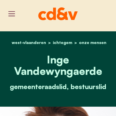
west-vlaanderen
ichtegem
home
inge vandewyngaerde
onze mensen
Inge
Vandewyngaerde
gemeenteraadslid, bestuurslid