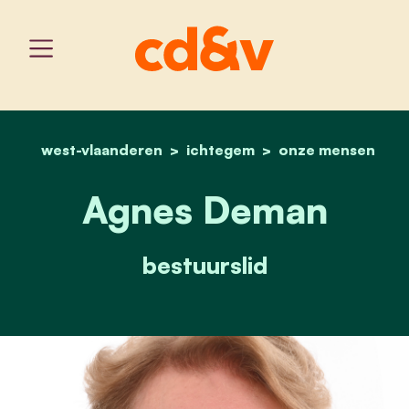
west-vlaanderen
ichtegem
home
agnes deman
onze mensen
Agnes Deman
bestuurslid