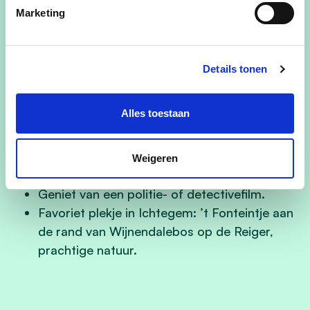
Wil de mensen helpen en samen laten
Marketing
genieten.
Gaat voor een gemeente waar iedereen het
leuk vind om te wonen en te werken, waar
Details tonen
onze handelaars/winkels ruimte hebben om
te werken. Een gemeente waar iedereen
Alles toestaan
gelijk wordt behandeld.
Lust wel eens een pizza Hawaï en scampi’s
Houdt van Abba en Nederlandstalige
Weigeren
schlagers.
Geniet van een politie- of detectivefilm.
Favoriet plekje in Ichtegem: ’t Fonteintje aan
de rand van Wijnendalebos op de Reiger,
prachtige natuur.