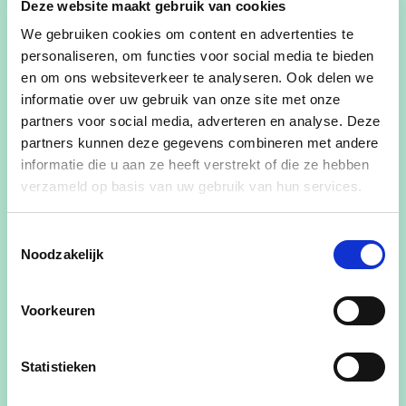
Deze website maakt gebruik van cookies
gemeenteraadslid, politieraadslid,
We gebruiken cookies om content en advertenties te
hobbyboer.
personaliseren, om functies voor social media te bieden
Mama van Kurt Bolle, licentiaat economie,
en om ons websiteverkeer te analyseren. Ook delen we
gehuwd met Yulia
informatie over uw gebruik van onze site met onze
Oma van Anastasia en Ivan.
partners voor social media, adverteren en analyse. Deze
partners kunnen deze gegevens combineren met andere
Lid bijzonder comité (OCMW), lid politieraad
informatie die u aan ze heeft verstrekt of die ze hebben
Voorzitter Vrouwen met Durf
verzameld op basis van uw gebruik van hun services.
Steunend en actief lid van FERM, Markant,
Okra, Vief, S-plus, Fedos.
Toestemmingsselectie
Zaakvoerder Gordijnen Bécassine sedert
Noodzakelijk
1991, zelfstandig naaister
Houdt van fietsen in groep bij verschillende
Voorkeuren
verenigingen: o.a. bij WTC De Gouden Leeuw
elke zondagvoormiddag, al fietsend genieten
van de natuur.
Statistieken
Wil een luisterend oor zijn.