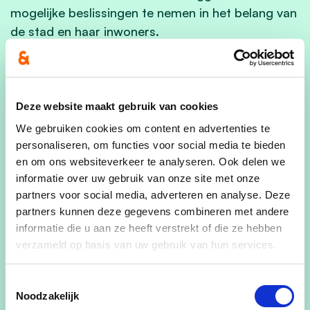
mogelijke beslissingen te nemen in het belang van
de stad en haar inwoners.
Met bovenstaande handvaten gingen en blijven
we de gesprekken over de toekomst van onze
stad aangaan. We laten ons niet leiden door
Deze website maakt gebruik van cookies
postjes, maar door een visie op een beter Izegem.
We gebruiken cookies om content en advertenties te
Ongetwijfeld moet elke partij over zijn of haar
personaliseren, om functies voor social media te bieden
schaduw heen stappen om dit te doen slagen.
en om ons websiteverkeer te analyseren. Ook delen we
Ongetwijfeld moet elke partij daarvoor een stuk
informatie over uw gebruik van onze site met onze
van zijn/haar partijbelang aan de kant schuiven. In
partners voor social media, adverteren en analyse. Deze
het belang van de stad die we allemaal zo graag
partners kunnen deze gegevens combineren met andere
zien moet dit mogelijk zijn. Dat is alvast waar wij
informatie die u aan ze heeft verstrekt of die ze hebben
verzameld op basis van uw gebruik van hun services.
voor gaan.
cd&v Izegem
Toestemmingsselectie
Noodzakelijk