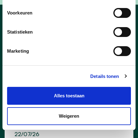
Voorkeuren
Nieuws van Izegem
Statistieken
Marketing
Details tonen
Alles toestaan
Weigeren
22/07/26