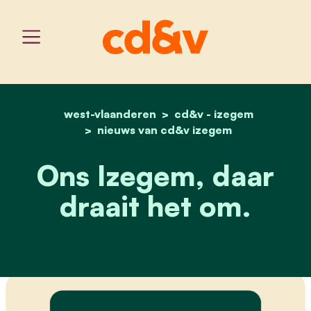
west-vlaanderen
home
ons izegem, daar draait h
cd&v - izegem
nieuws van cd&v izegem
Ons Izegem, daar
draait het om.