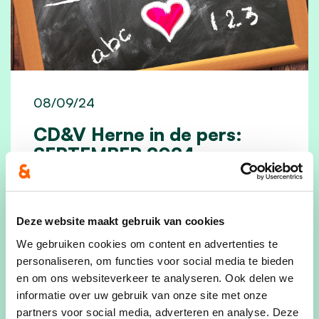
08/09/24
CD&V Herne in de pers:
SEPTEMBER 2024
De voorbije maand van de CD&V-afdeling
Herne in een notendop:
Deze website maakt gebruik van cookies
lees meer
We gebruiken cookies om content en advertenties te
personaliseren, om functies voor social media te bieden
en om ons websiteverkeer te analyseren. Ook delen we
informatie over uw gebruik van onze site met onze
partners voor social media, adverteren en analyse. Deze