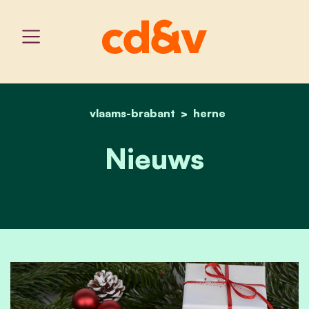
vlaams-brabant
home
nieuws
herne
Nieuws