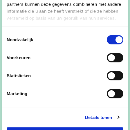
partners kunnen deze gegevens combineren met andere
informatie die u aan ze heeft verstrekt of die ze hebben
verzameld op basis van uw gebruik van hun services.
Toestemmingsselectie
Noodzakelijk
Voorkeuren
Statistieken
30/08/24
Marketing
CD&V Herne in de pers:
JULI-AUGUSTUS 2024
Mijmeringen over de zomer 2024...
Details tonen