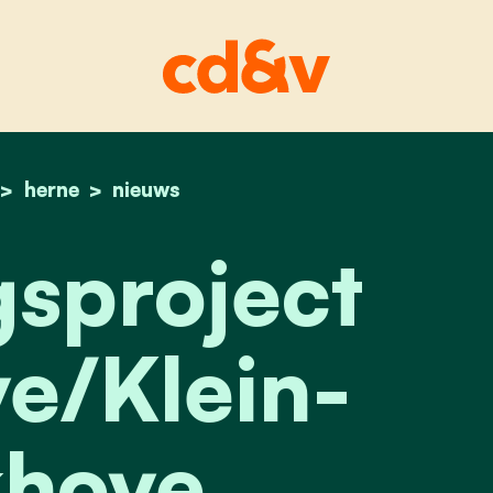
home
herne
rioleringsproject rankhove/klein-rankhove
nieuws
gsproject
e/Klein-
hove