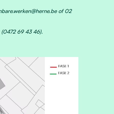
nbare.werken@herne.be
of 02
k (0472 69 43 46).