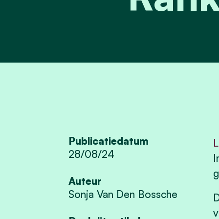
Publicatiedatum
L
28/08/24
I
g
Auteur
Sonja Van Den Bossche
D
v