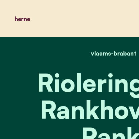
herne
vlaams-brabant
Riolerin
Rankhov
Rank