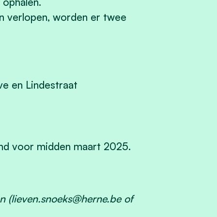
l ophalen.
ten verlopen, worden er twee
ve en Lindestraat
and voor midden maart 2025.
n (
lieven.snoeks@herne.be
of