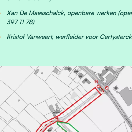
Xan De Maesschalck, openbare werken (
ope
397 11 78)
Kristof Vanweert, werfleider voor Certysterc