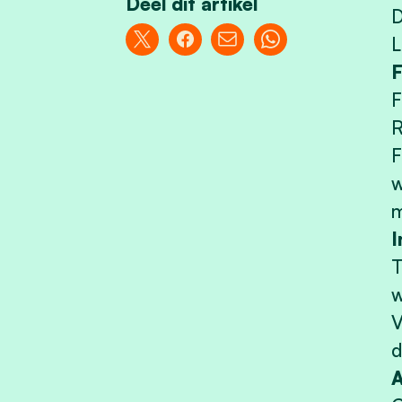
Deel dit artikel
D
L
F
F
R
F
w
m
I
T
w
V
d
A