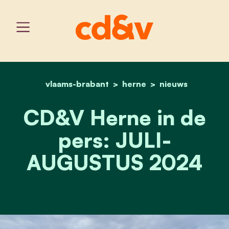
vlaams-brabant
home
herne
cd&v herne in de pers: j
nieuws
CD&V Herne in de
pers: JULI-
AUGUSTUS 2024