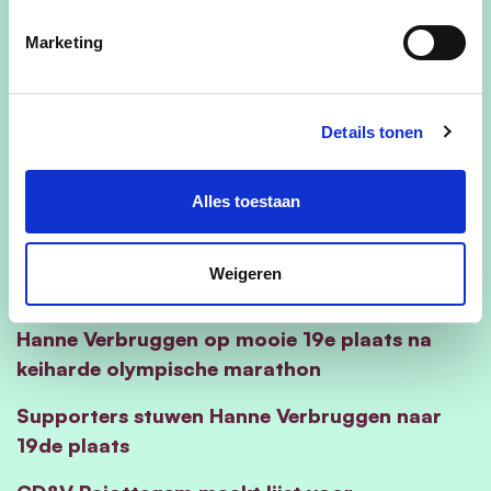
Receptie, banners en dubbeldekker vol
Marketing
supporters voor Olympiër Hanne Verbruggen
App Buurtpreventie24 van Politie
Details tonen
Pajottenland helpt buren elkaar verdachte
zaken te melden
Alles toestaan
Met Memento krijgen baasjes gedenkplaats
voor hun overleden huisdieren
Weigeren
Supporters Hanne Verbruggen staan klaar
Hanne Verbruggen op mooie 19e plaats na
keiharde olympische marathon
Supporters stuwen Hanne Verbruggen naar
19de plaats