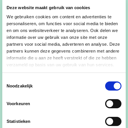
Okra Herne sport met heus en sfeervol
Deze website maakt gebruik van cookies
petanquetornooi
We gebruiken cookies om content en advertenties te
Torens van Torentoer alweer gesloten
personaliseren, om functies voor social media te bieden
en om ons websiteverkeer te analyseren. Ook delen we
Torentoer op pauze gezet
informatie over uw gebruik van onze site met onze
partners voor social media, adverteren en analyse. Deze
Torentoer in huidig concept stopgezet, maar,
partners kunnen deze gegevens combineren met andere
...
informatie die u aan ze heeft verstrekt of die ze hebben
verzameld op basis van uw gebruik van hun services.
Lokaal bestuur zet OPENBARE SPEELTUINEN IN
DE KIJKER
Toestemmingsselectie
Noodzakelijk
Torentoer Pajottenland wordt uitkijken naar
2025
Voorkeuren
KF Sint-Pieters-Herleving en SPH Crescendo in
volle aanloop naar hun jaarlijks
Statistieken
Kermisweekend in september