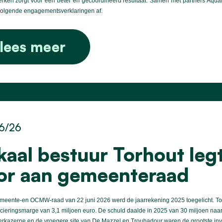
ken zorgt voor een beter en gecoördineerd resultaat. Samen met partners Aquafin
volgende engagementsverklaringen af.
lees meer
6/26
kaal bestuur Torhout leg
or aan gemeenteraad
eente-en OCMW-raad van 22 juni 2026 werd de jaarrekening 2025 toegelicht. Torho
cieringsmarge van 3,1 miljoen euro. De schuld daalde in 2025 van 30 miljoen naa
rkazerne en de vroegere site van De Mazzel en Troubadour waren de grootste inv