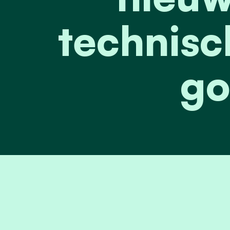
technisc
go