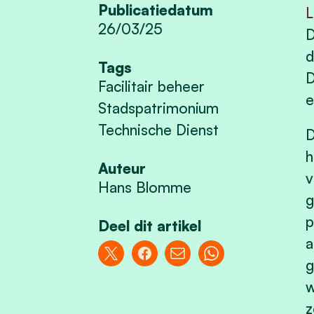
Publicatiedatum
L
26/03/25
D
d
Tags
D
Facilitair beheer
e
Stadspatrimonium
Technische Dienst
D
h
Auteur
v
Hans Blomme
g
p
Deel dit artikel
a
g
w
z