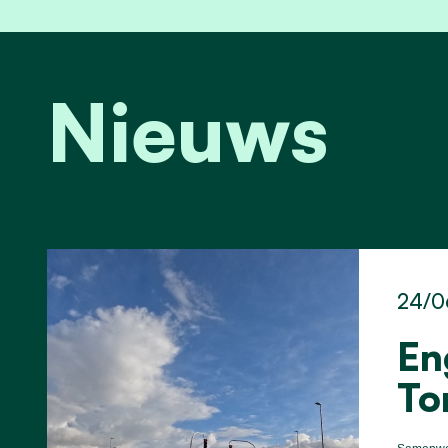
Nieuws
24/0
En
To