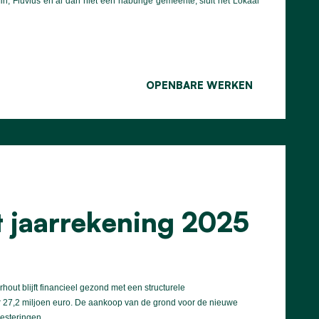
, Fluvius en al dan niet een naburige gemeente, sluit het Lokaal
OPENBARE WERKEN
t jaarrekening 2025
ut blijft financieel gezond met een structurele
r 27,2 miljoen euro. De aankoop van de grond voor de nieuwe
esteringen.