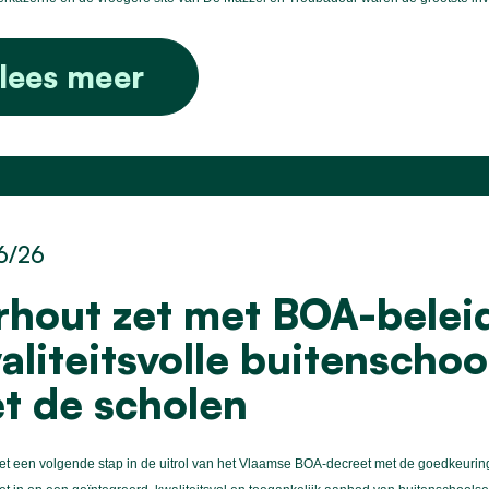
lees meer
6/26
rhout zet met BOA-beleid
aliteitsvolle buitenscho
t de scholen
et een volgende stap in de uitrol van het Vlaamse BOA-decreet met de goedkeurin