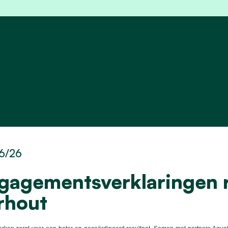
6/26
gagementsverklaringen r
rhout