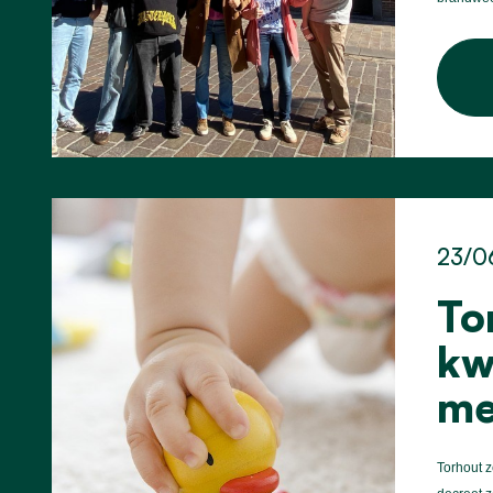
23/0
To
kw
me
Torhout z