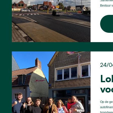
Samenwer
Bestuur 
24/0
Lo
vo
Op de gem
autofinan
brandwee