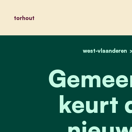
torhout
west-vlaanderen
Gemeen
keurt 
nieu