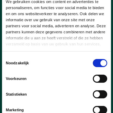
Nog steeds veel goesting,
We gebruiken cookies om content en advertenties te
maar te belangrijk om geen
personaliseren, om functies voor social media te bieden
100% te kunnen geven
en om ons websiteverkeer te analyseren. Ook delen we
informatie over uw gebruik van onze site met onze
Bo De Maesschalck, sinds haar
partners voor social media, adverteren en analyse. Deze
verkiezing in 2018 nog steeds het
partners kunnen deze gegevens combineren met andere
jongste lid van de Zeelse
informatie die u aan ze heeft verstrekt of die ze hebben
gemeenteraad, kondigde haar vertrek
verzameld op basis van uw gebruik van hun services.
aan uit de gemeenteraad. Naast
politiek bijzonder actief is ze ook
Toestemmingsselectie
succesvolle co-bedrijfsleider van de
Noodzakelijk
geitenkaasboerderij ’t Leenhof: “De
combinatie van mijn mandaat in de
gemeenteraad en een steeds verder
Voorkeuren
groeiend bedrijf was niet meer
houdbaar. Het voelde aan alsof ik me
niet voldoende engageerde en dat kon
Statistieken
ik voor mezelf niet langer
verantwoorden. Ik moest dus kiezen en
Marketing
dan is het logisch dat ons