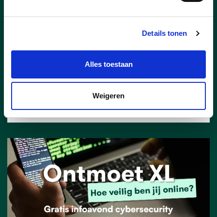
familiebedrijf de voorkeur krijgt. Met
pijn in het hart, want ik maakte deel uit
van een absoluut topteam. Ik blijf hen
Details tonen
en de Zeelse politiek van nabij volgen
en steunen.”
Alles toestaan
lees meer
Weigeren