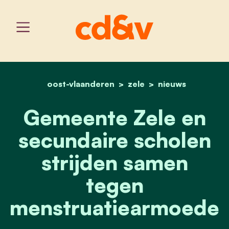
oost-vlaanderen
home
gemeente zele en secund
zele
nieuws
Gemeente Zele en
secundaire scholen
strijden samen
tegen
menstruatiearmoede