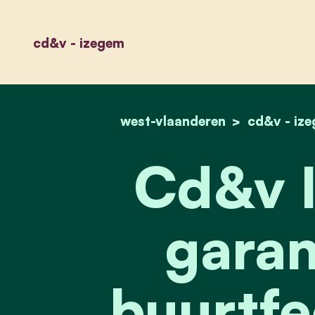
cd&v - izegem
west-vlaanderen
cd&v - iz
Cd&v 
garan
buurtfe