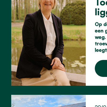
To
li
Op d
een 
weg. 
troev
leegt