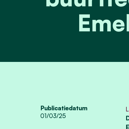
Eme
Publicatiedatum
L
01/03/25
D
E