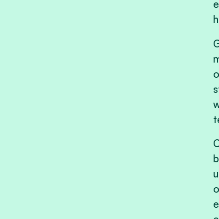
e
h
G
m
o
s
w
t
C
b
u
o
e