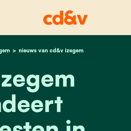
egem
home
cd&v izegem garandeert buurtfeesten in eme
nieuws van cd&v izegem
Izegem
deert
esten in