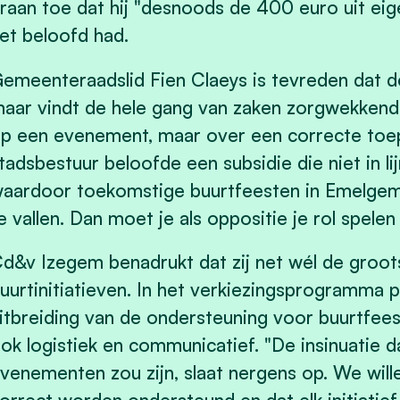
raan toe dat hij "desnoods de 400 euro uit eig
et beloofd had.
emeenteraadslid Fien Claeys is tevreden dat d
aar vindt de hele gang van zaken zorgwekkend. 
p een evenement, maar over een correcte toep
tadsbestuur beloofde een subsidie die niet in l
aardoor toekomstige buurtfeesten in Emelgem 
e vallen. Dan moet je als oppositie je rol spele
d&v Izegem benadrukt dat zij net wél de groot
uurtinitiatieven. In het verkiezingsprogramma p
itbreiding van de ondersteuning voor buurtfeest
ok logistiek en communicatief. "De insinuatie d
venementen zou zijn, slaat nergens op. We wille