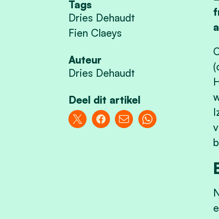
Tags
f
Dries Dehaudt
a
Fien Claeys
O
Auteur
(
Dries Dehaudt
H
w
Deel dit artikel
I
v
b
N
e