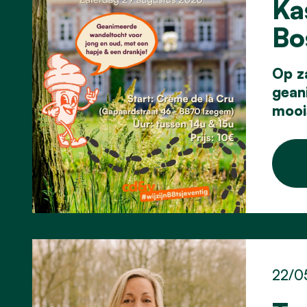
Ka
Bo
Op z
gean
moois
22/0