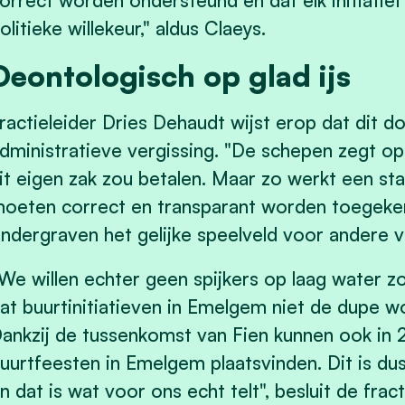
orrect worden ondersteund en dat elk initiatief 
olitieke willekeur," aldus Claeys.
Deontologisch op glad ijs
ractieleider Dries Dehaudt wijst erop dat dit d
dministratieve vergissing. "De schepen zegt ope
it eigen zak zou betalen. Maar zo werkt een sta
oeten correct en transparant worden toegekend
ndergraven het gelijke speelveld voor andere 
We willen echter geen spijkers op laag water z
at buurtinitiatieven in Emelgem niet de dupe wo
ankzij de tussenkomst van Fien kunnen ook in 
uurtfeesten in Emelgem plaatsvinden. Dit is du
n dat is wat voor ons echt telt", besluit de fract