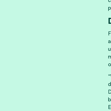
c
p
F
a
u
m
o
“
d
D
b
E