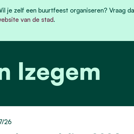
il je zelf een buurtfeest organiseren? Vraag da
ebsite van de stad
.
n Izegem
7/26