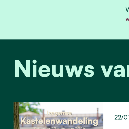
W
w
Nieuws va
22/0