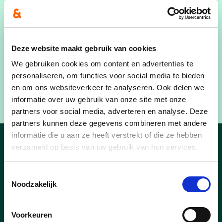
worden de drie principes van het ontwerp ​
toegelicht: toegankelijkheid voorop, met een
nieuwe ingang zonder drempel en een lift; respect
Deze website maakt gebruik van cookies
voor het verleden; en een slimme, duurzame
We gebruiken cookies om content en advertenties te
aanpak met onder meer een BEO-veld onder het
personaliseren, om functies voor social media te bieden
Boekhandelplein, zonnecollectoren en geïsoleerde
en om ons websiteverkeer te analyseren. Ook delen we
daken.
informatie over uw gebruik van onze site met onze
partners voor social media, adverteren en analyse. Deze
partners kunnen deze gegevens combineren met andere
informatie die u aan ze heeft verstrekt of die ze hebben
verzameld op basis van uw gebruik van hun services.
Nieuws
Toestemmingsselectie
Noodzakelijk
Voorkeuren