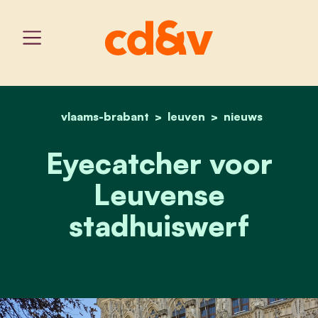
vlaams-brabant
home
leuven
eyecatcher voor leuvens
nieuws
Eyecatcher voor
Leuvense
stadhuiswerf