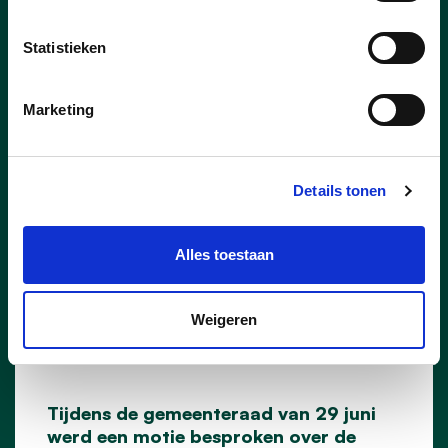
Statistieken
Marketing
Details tonen
01/07/26
Alles toestaan
cd&v Leuven: "Bescherming
van fundamentele rechten
én openbare veiligheid
Weigeren
moeten hand in hand gaan"
Tijdens de gemeenteraad van 29 juni
werd een motie besproken over de