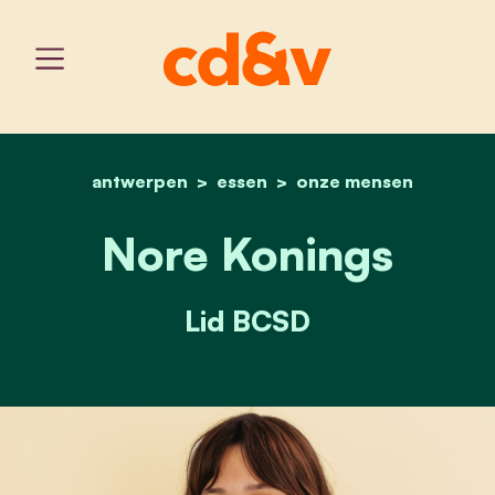
antwerpen
essen
home
nore konings
onze mensen
Nore Konings
Lid BCSD