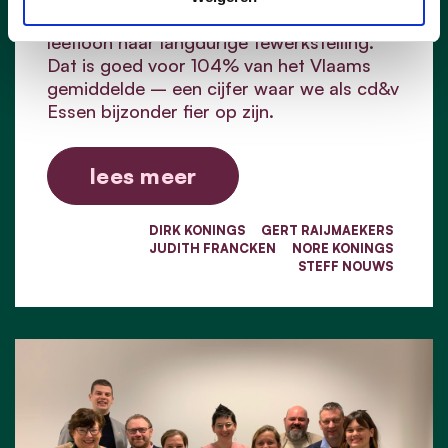
succesvol te laten uitstromen van het
leefloon naar langdurige tewerkstelling.
Dat is goed voor 104% van het Vlaams
gemiddelde – een cijfer waar we als cd&v
Essen bijzonder fier op zijn.
lees meer
DIRK KONINGS
GERT RAIJMAEKERS
JUDITH FRANCKEN
NORE KONINGS
STEFF NOUWS