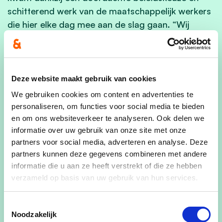
schitterend werk van de maatschappelijk werkers
die hier elke dag mee aan de slag gaan. “Wij
hebben destijds gekozen om mensen in te zetten
specifiek op activering. Dat is vandaag nog altijd
de sleutel tot succes,” besluit Judith Francken.
“We zijn trots dat we dit mee mogelijk gemaakt
Deze website maakt gebruik van cookies
hebben. En we willen ook in de toekomst blijven
We gebruiken cookies om content en advertenties te
bouwen aan een sociaal en rechtvaardig Essen –
personaliseren, om functies voor social media te bieden
waar iedereen telt, en waar wie wil werken, ook
en om ons websiteverkeer te analyseren. Ook delen we
informatie over uw gebruik van onze site met onze
echt kansen krijgt.”
partners voor social media, adverteren en analyse. Deze
Archieffoto: Toenmalig schepen Dirk Konings en
partners kunnen deze gegevens combineren met andere
toenmalig BCSD-voorzitter Brigitte Van Aert bij
informatie die u aan ze heeft verstrekt of die ze hebben
verzameld op basis van uw gebruik van hun services.
de bekendmaking van het dossier voor het lokaal
activeringspact.
Toestemmingsselectie
Noodzakelijk