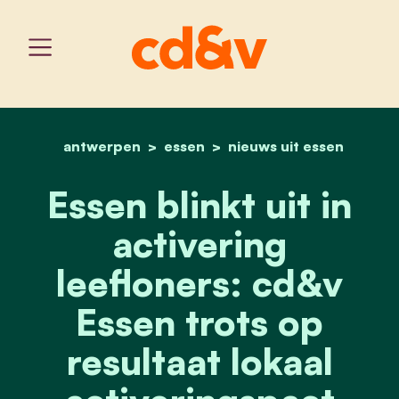
antwerpen
essen
home
essen blinkt uit in active
nieuws uit essen
Essen blinkt uit in
activering
leefloners: cd&v
Essen trots op
resultaat lokaal