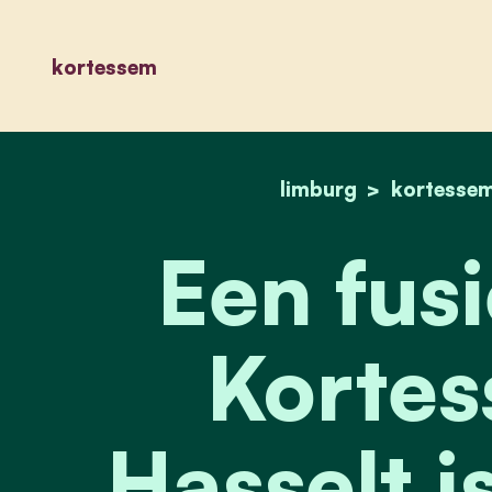
kortessem
limburg
kortesse
Een fusi
Kortes
Hasselt is