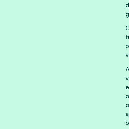
d
g
O
t
p
v
A
v
e
o
o
a
b