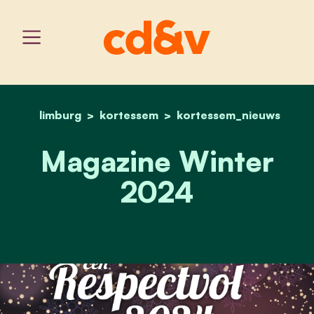
limburg
kortessem
home
magazine winter 2024
kortessem_nieuws
Magazine Winter
2024