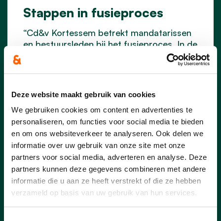
Stappen in fusieproces
“Cd&v Kortessem betrekt mandatarissen
en bestuursleden bij het fusieproces. In de
komende maanden staan we voor
belangrijke stappen waarbij we al onze
leden willen betrekken. Zo werken we toe
naar een ledencongres op dinsdag 7
Deze website maakt gebruik van cookies
november.”
We gebruiken cookies om content en advertenties te
personaliseren, om functies voor social media te bieden
en om ons websiteverkeer te analyseren. Ook delen we
informatie over uw gebruik van onze site met onze
lees meer
partners voor social media, adverteren en analyse. Deze
partners kunnen deze gegevens combineren met andere
informatie die u aan ze heeft verstrekt of die ze hebben
verzameld op basis van uw gebruik van hun services.
Toestemmingsselectie