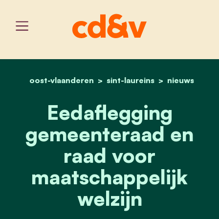
oost-vlaanderen
sint-laureins
home
eedaflegging gemeentera
nieuws
Eedaflegging
gemeenteraad en
raad voor
maatschappelijk
welzijn