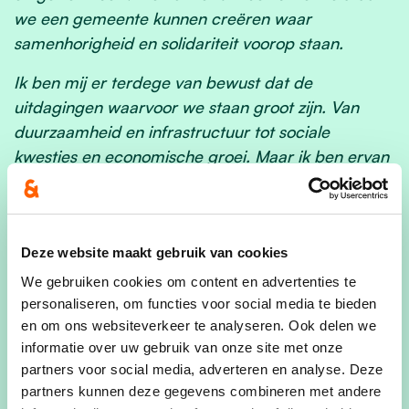
we een gemeente kunnen creëren waar
samenhorigheid en solidariteit voorop staan.
Ik ben mij er terdege van bewust dat de
uitdagingen waarvoor we staan groot zijn. Van
duurzaamheid en infrastructuur tot sociale
kwesties en economische groei. Maar ik ben ervan
overtuigd dat we, als we de schouders eronder
zetten en als één gemeenschap samenwerken, wij
deze obstakels kunnen overwinnen.
Deze website maakt gebruik van cookies
Laat ons de kracht vinden in onze verschillen, een
We gebruiken cookies om content en advertenties te
ruimte scheppen voor dialoog en elkaar
personaliseren, om functies voor social media te bieden
respecteren. Want dat is wat ons sterk maakt.
en om ons websiteverkeer te analyseren. Ook delen we
Onze gezamenlijke inspanningen en onze
informatie over uw gebruik van onze site met onze
bereidheid om elkaar te steunen, zijn de sleutels tot
partners voor social media, adverteren en analyse. Deze
ons succes.
partners kunnen deze gegevens combineren met andere