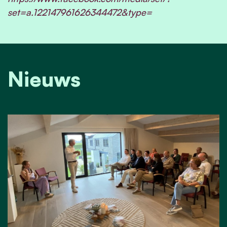
set=a.122147961626344472&type=
Nieuws