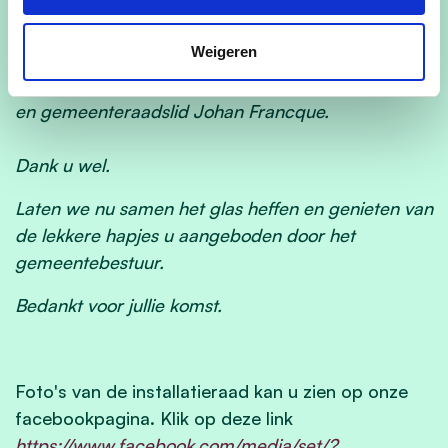
Tevens ook een woord van dank aan zij die de
politiek vaarwel gezegd hebben, mijn voorganger
Weigeren
burgemeester Franky Van De Moere, schepen
Hugo Coene, gemeenteraadsvoorzitter Jan Roets
en gemeenteraadslid Johan Francque.
Dank u wel.
Laten we nu samen het glas heffen en genieten van
de lekkere hapjes u aangeboden door het
gemeentebestuur.
Bedankt voor jullie komst.
Foto's van de installatieraad kan u zien op onze
facebookpagina. Klik op deze link
https://www.facebook.com/media/set/?