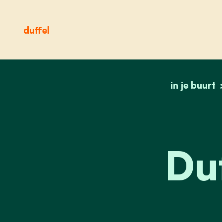
duffel
in je buurt
Duf