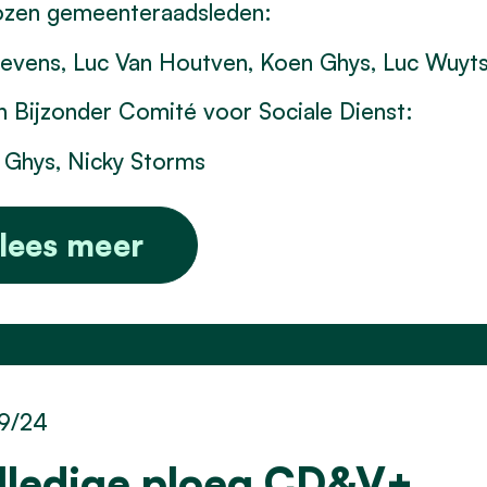
ozen gemeenteraadsleden:
Stevens, Luc Van Houtven, Koen Ghys, Luc Wuyt
 Bijzonder Comité voor Sociale Dienst:
 Ghys, Nicky Storms
lees meer
9/24
lledige ploeg CD&V+