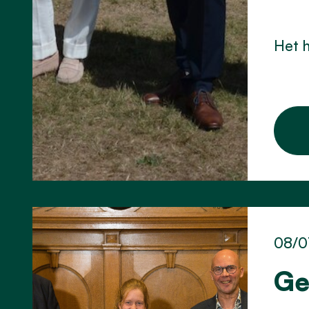
Het h
08/0
Ge