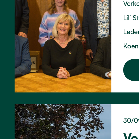
Verk
Lili 
Leden
Koen
30/0
Vo