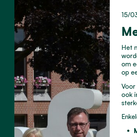
15/0
Me
Het m
worde
om ee
op ee
Voor 
ook i
ster
Enkel
M