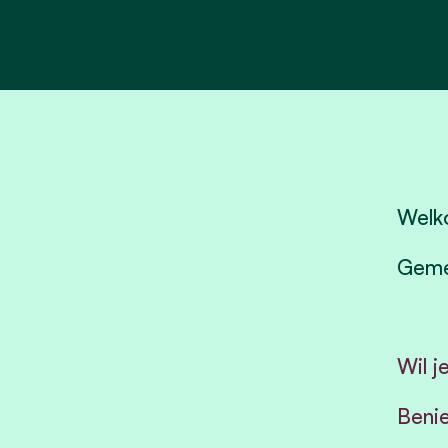
Welko
Geme
Wil j
Benie