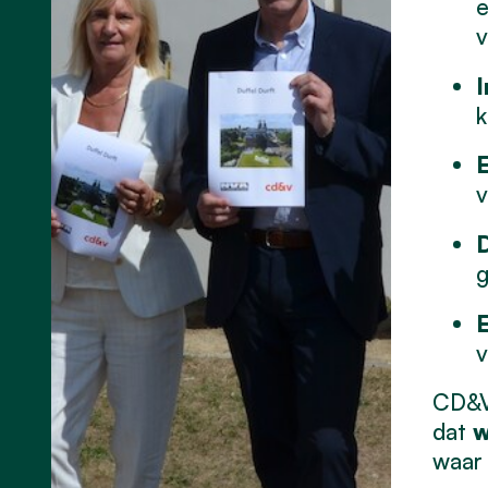
e
v
I
k
E
v
D
g
E
v
CD&V 
dat
w
waar 