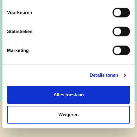
Lili Stevens is eerste schepen in Duffel. Lili zetelt
Voorkeuren
in de provincieraad in Antwerpen en is
ondervoorzitter van deze vergadering.
Statistieken
Bevoegdheden:
voorzitter bijzonder comité voor
de sociale dienst, zorg, welzijn, gelijke kansen,
Marketing
senioren, sociale economie, gezinnen en
kinderopvang
Details tonen
Alles toestaan
Weigeren
cd&v Duffel