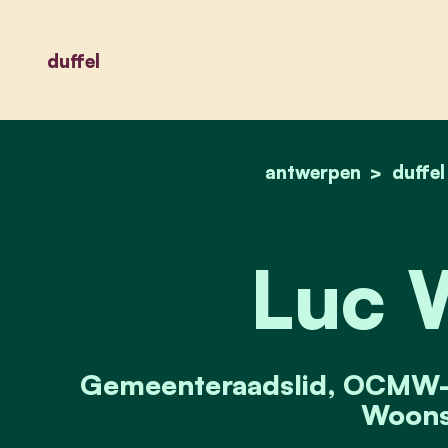
duffel
antwerpen
duffel
Luc 
Gemeenteraadslid, OCMW-ra
Woons