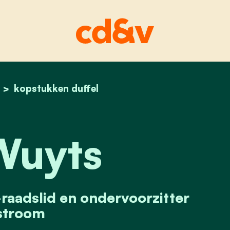
home
luc wuyts
kopstukken duffel
Wuyts
adslid en ondervoorzitter
troom